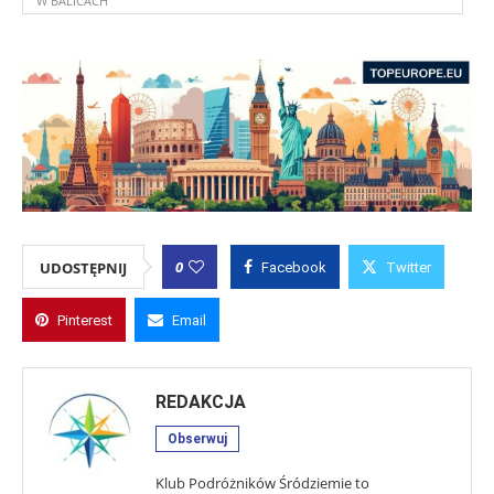
W BALICACH
0
UDOSTĘPNIJ
Facebook
Twitter
Pinterest
Email
REDAKCJA
Obserwuj
Klub Podróżników Śródziemie to