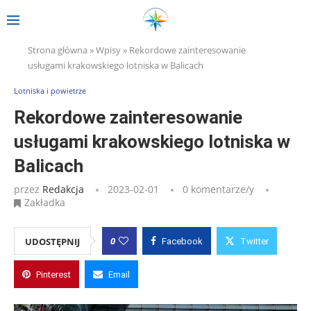
Strona główna
»
Wpisy
»
Rekordowe zainteresowanie
usługami krakowskiego lotniska w Balicach
Lotniska i powietrze
Rekordowe zainteresowanie
usługami krakowskiego lotniska w
Balicach
przez
Redakcja
2023-02-01
0 komentarze/y
Zakładka
0
UDOSTĘPNIJ
Facebook
Twitter
Pinterest
Email