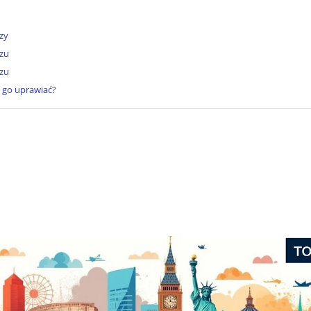
zy
rzu
rzu
e go uprawiać?