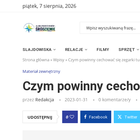
piątek, 7 sierpnia, 2026
SLAJDOWISKA
RELACJE
FILMY
SPRZĘT
Strona główna
»
Wpisy
»
Czym powinny cechować się zegarki tu
Materiał zewnętrzny
Czym powinny cechow
przez
Redakcja
2023-01-31
0 komentarze/y
0
UDOSTĘPNIJ
Facebook
Twitter