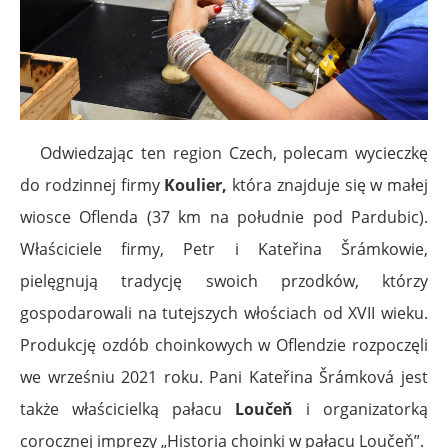
Odwiedzając ten region Czech, polecam wycieczkę
do rodzinnej firmy
Koulier
,
która znajduje się w małej
wiosce Oflenda (37 km na południe pod Pardubic).
Właściciele firmy, Petr i Kateřina Šrámkowie,
pielęgnują tradycję swoich przodków, którzy
gospodarowali na tutejszych włościach od XVII wieku.
Produkcję ozdób choinkowych w Oflendzie rozpoczęli
we wrześniu 2021 roku. Pani Kateřina Šrámková jest
także właścicielką pałacu
Loučeň
i organizatorką
corocznej imprezy „Historia choinki w pałacu Loučeň”.