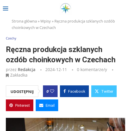
Strona główna
»
Wpisy
»
Ręczna produkcja szklanych ozdób
choinkowych w Czechach
Czechy
Ręczna produkcja szklanych
ozdób choinkowych w Czechach
przez
Redakcja
2024-12-11
0 komentarze/y
Zakładka
0
UDOSTĘPNIJ
Facebook
Twitter
Pinterest
Email