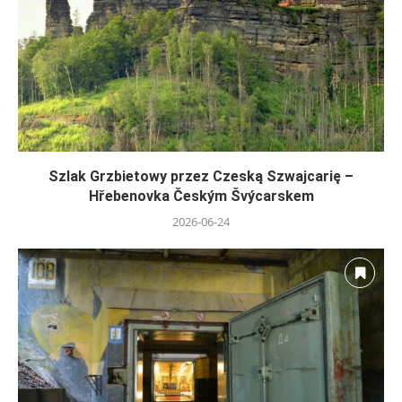
Szlak Grzbietowy przez Czeską Szwajcarię –
Hřebenovka Českým Švýcarskem
2026-06-24