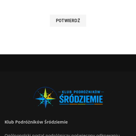
Klub Podróżników Śródziemie
Ogólnopolski portal podróżniczy poświęcony odkrywaniu