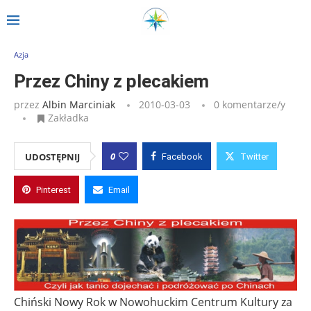
Strona główna
»
Wpisy
»
Przez Chiny z plecakiem
Azja
Przez Chiny z plecakiem
przez
Albin Marciniak
2010-03-03
0 komentarze/y
Zakładka
0
UDOSTĘPNIJ
Facebook
Twitter
Pinterest
Email
Chiński Nowy Rok w Nowohuckim Centrum Kultury za