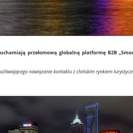
chamiają przełomową globalną platformę B2B „Smoo
umożliwiającego nawiązanie kontaktu z chińskim rynkiem turystyc