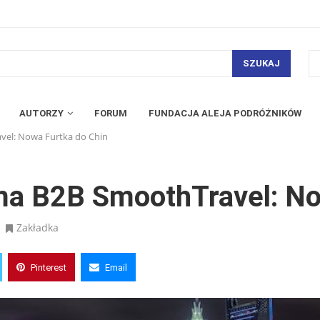
SZUKAJ
AUTORZY
FORUM
FUNDACJA ALEJA PODRÓŻNIKÓW
el: Nowa Furtka do Chin
a B2B SmoothTravel: No
Zakładka
Pinterest
Email