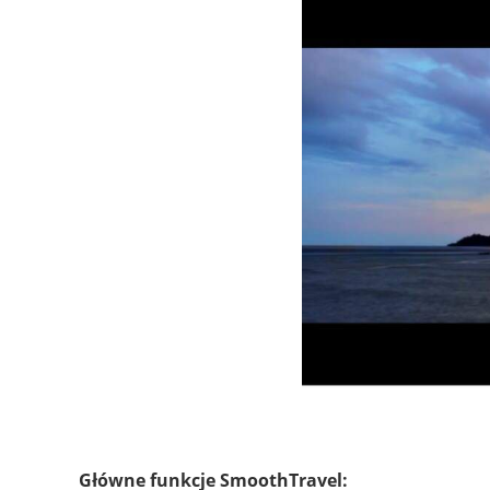
Główne funkcje SmoothTravel: