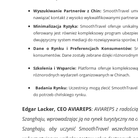
Wyszukiwanie Partnerów z Chin:
SmoothTravel umoż
nawiązać kontakt z wysoko wykwalifikowanymi partneram
Minimalizacja Ryzyka:
SmoothTravel oferuje unikalny
oferowany jest również kompleksowy program ubezpiecz
dwujęzyczny system mediacji do rozwiązywania sporów, 
Dane o Rynku i Preferencjach Konsumentów:
Sm
konsumentów. Dane zostały zebrane dzięki różnorodn
Szkolenia i Wsparcie:
Platforma oferuje kompleksową 
różnorodnych wydarzeń organizowanych w Chinach.
Badania Rynku:
Uczestnicy mogą zlecić SmoothTravel
do potrzeb chińskiego rynku.
Edgar Lacker, CEO AVIAREPS
:
AVIAREPS z radością
Szanghaju, wprowadzając ją na rynek turystyczny na c
Szanghaju, aby uczynić SmoothTravel wszechstro