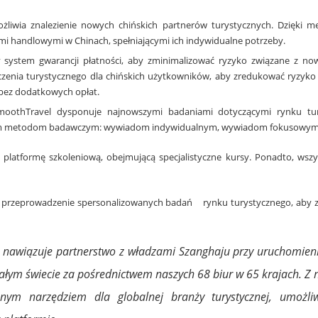
liwia znalezienie nowych chińskich partnerów turystycznych. Dzięki 
i handlowymi w Chinach, spełniającymi ich indywidualne potrzeby.
 system gwarancji płatności, aby zminimalizować ryzyko związane z no
enia turystycznego dla chińskich użytkowników, aby zredukować ryzyko 
bez dodatkowych opłat.
oothTravel dysponuje najnowszymi badaniami dotyczącymi rynku tury
ym metodom badawczym: wywiadom indywidualnym, wywiadom fokusowym, 
platformę szkoleniową, obejmującą specjalistyczne kursy. Ponadto, wsz
 przeprowadzenie spersonalizowanych badań rynku turystycznego, aby zo
 nawiązuje partnerstwo z władzami Szanghaju przy uruchomieniu
ałym świecie za pośrednictwem naszych 68 biur w 65 krajach. Z
nnym narzędziem dla globalnej branży turystycznej, umożl