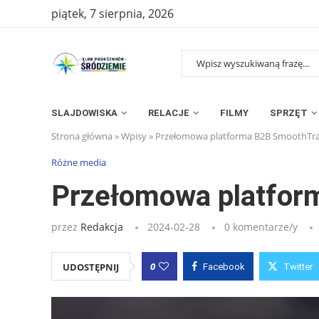
piątek, 7 sierpnia, 2026
SLAJDOWISKA
RELACJE
FILMY
SPRZĘT
Strona główna
»
Wpisy
»
Przełomowa platforma B2B SmoothTrav
Różne media
Przełomowa platform
przez
Redakcja
2024-02-28
0 komentarze/y
0
UDOSTĘPNIJ
Facebook
Twitter