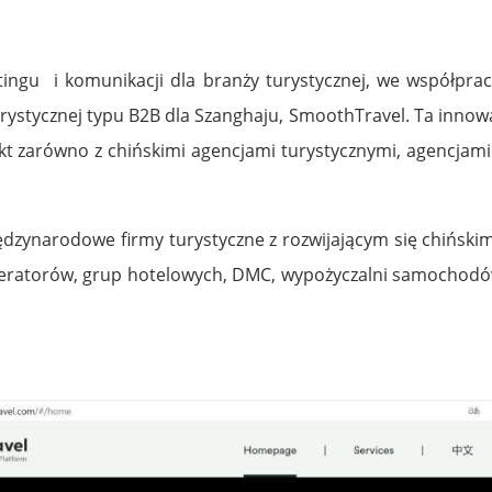
tingu i komunikacji dla branży turystycznej, we współpra
rystycznej typu B2B dla Szanghaju, SmoothTravel. Ta innowac
akt zarówno z chińskimi agencjami turystycznymi, agencjam
iędzynarodowe firmy turystyczne
z rozwijającym się chińsk
peratorów, grup hotelowych, DMC, wypożyczalni samochodów