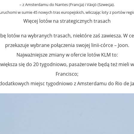
– z Amsterdamu do Nantes (Francja) i Växjö (Szwecja).
ruchomi w sumie 45 nowych tras europejskich, wliczając loty z portów regio
Więcej lotów na strategicznych trasach
ę lotów na wybranych trasach, niektóre zaś zawiesza. W celu
przekazuje wybrane połączenia swojej linii-córce – Joon.
Najważniejsze zmiany w ofercie lotów KLM to:
iększa się do 20 tygodniowo, pasażerowie będą też mieli w
Francisco;
 dodatkowych miejsc tygodniowo z Amsterdamu do Rio de Ja