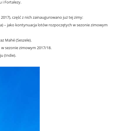
 i Fortalezy.
017), część z nich zainaugurowano już tej zimy:
ryka) – jako kontynuacja lotów rozpoczętych w sezonie zimowym
raz Mahé (Seszele).
ch w sezonie zimowym 2017/18.
u (Indie).