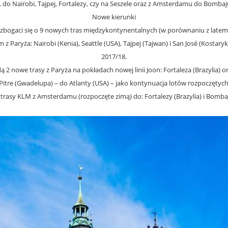
. do Nairobi, Tajpej, Fortalezy, czy na Seszele oraz z Amsterdamu do Bombaju
Nowe kierunki
zbogaci się o 9 nowych tras międzykontynentalnych (w porównaniu z latem 2
z Paryża: Nairobi (Kenia), Seattle (USA), Tajpej (Tajwan) i San José (Kosta
2017/18.
2 nowe trasy z Paryża na pokładach nowej linii Joon: Fortaleza (Brazylia) o
à- Pitre (Gwadelupa) – do Atlanty (USA) – jako kontynuacja lotów rozpoczęty
trasy KLM z Amsterdamu (rozpoczęte zimą) do: Fortalezy (Brazylia) i Bombaj