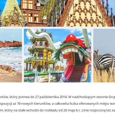
otów, który potrwa do 27 października 2018. W nadchodzącym sezonie Gru
pozycji aż 78 nowych kierunków, a całkowita liczba oferowanych miejsc wzr
m, który na stałe wchodzi do rozkładu od 26 maja b.r. Linie rozpoczną też z