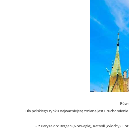
Równi
Dla polskiego rynku najważniejszą zmianą jest uruchomieni
– z Paryża do: Bergen (Norwegia), Katanii (Włochy), Cork