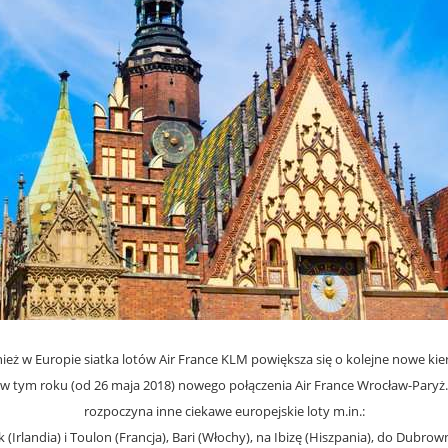
eż w Europie siatka lotów Air France KLM powiększa się o kolejne nowe kie
e w tym roku (od 26 maja 2018) nowego połączenia Air France Wrocław-Pa
rozpoczyna inne ciekawe europejskie loty m.in.:
 (Irlandia) i Toulon (Francja), Bari (Włochy), na Ibizę (Hiszpania), do Dubrown