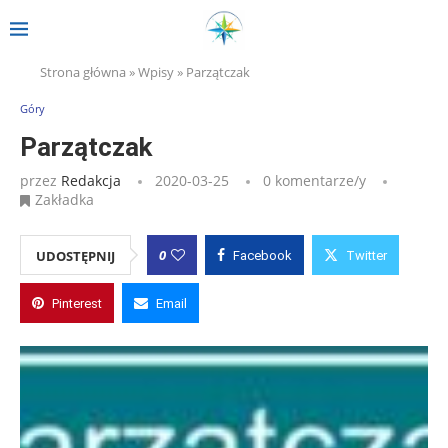
Strona główna
»
Wpisy
»
Parzątczak
Góry
Parzątczak
przez
Redakcja
2020-03-25
0 komentarze/y
Zakładka
0
UDOSTĘPNIJ
Facebook
Twitter
Pinterest
Email