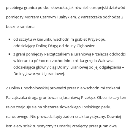
przebiega granica polsko-słowacka, jak również europejski dział wód
pomiędzy Morzem Czarnym i
Bałtykiem
. Z Parzątczaka odchodzą 2
boczne ramiona.
od szczytu w kierunku wschodnim grzbiet Przysłopu,
oddzielający Dolinę Długą od doliny Głębowiec
z grani pomiędzy Parzątczakiem a Juraniową Przełęczą odchodzi
w kierunku północno-zachodnim krótka grzęda Wałowca
oddzielająca główny ciąg Doliny Juraniowej od jej odgałęzienia –
Doliny Jaworzynki Juraniowej.
Z Doliny Chochołowskiej prowadzi przez nią wschodnimi stokami
Parzątczaka droga gruntowa na Juraniową Przełęcz. Obecnie cały ten
rejon znajduje się na obszarze słowackiego i polskiego parku
narodowego. Nie prowadzi tędy żaden szlak turystyczny. Dawniej
istniejący szlak turystyczny z Umarłej Przełęczy przez Juraniową