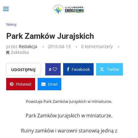
Strona główna
»
Wpisy
»
Park Zamków Jurajskich
Newsy
Park Zamków Jurajskich
przez
Redakcja
2010-04-13
0 komentarze/y
Zakładka
0
UDOSTĘPNIJ
Facebook
Twitter
Pinterest
Email
Powstaje Park Zamków Jurajskich w miniaturze.
Park Zamków Jurajskich w miniaturze.
Ruiny zamków i warowni stanowią jedną z