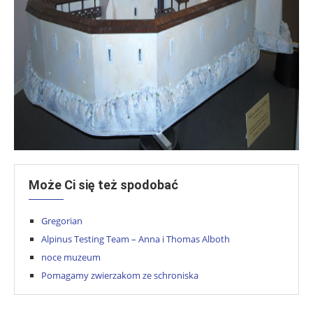
Może Ci się też spodobać
Gregorian
Alpinus Testing Team – Anna i Thomas Alboth
noce muzeum
Pomagamy zwierzakom ze schroniska