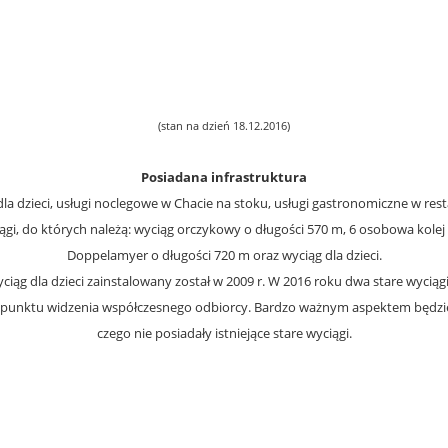
(stan na dzień 18.12.2016)
Posiadana infrastruktura
la dzieci, usługi noclegowe w Chacie na stoku, usługi gastronomiczne w resta
iągi, do których należą: wyciąg orczykowy o długości 570 m, 6 osobowa kol
Doppelamyer o długości 720 m oraz wyciąg dla dzieci.
ciąg dla dzieci zainstalowany został w 2009 r. W 2016 roku dwa stare wyc
 z punktu widzenia współczesnego odbiorcy. Bardzo ważnym aspektem będzi
czego nie posiadały istniejące stare wyciągi.