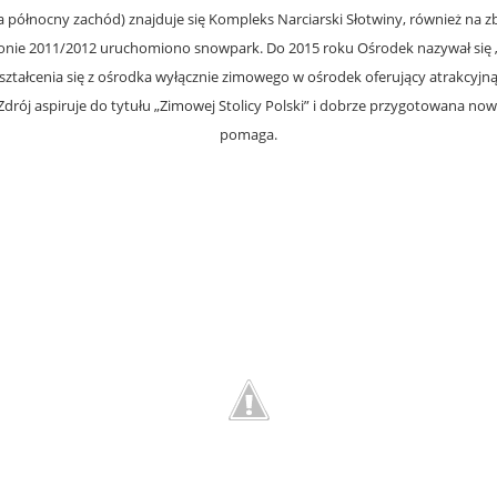
a północny zachód) znajduje się Kompleks Narciarski Słotwiny, również na z
onie 2011/2012 uruchomiono snowpark. Do 2015 roku Ośrodek nazywał się 
ztałcenia się z ośrodka wyłącznie zimowego w ośrodek oferujący atrakcyjną o
 Zdrój aspiruje do tytułu „Zimowej Stolicy Polski” i dobrze przygotowana no
pomaga.