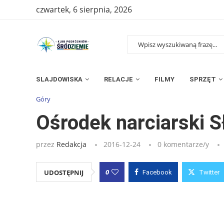
czwartek, 6 sierpnia, 2026
SLAJDOWISKA
RELACJE
FILMY
SPRZĘT
Strona główna
»
Wpisy
»
Ośrodek narciarski Słotwiny Arena
Góry
Ośrodek narciarski S
przez
Redakcja
2016-12-24
0 komentarze/y
0
UDOSTĘPNIJ
Facebook
Twitter