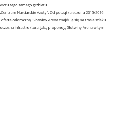
boczu tego samego grzbietu.
„Centrum Narciarskie Azoty”. Od początku sezonu 2015/2016
fertę całoroczną. Słotwiny Arena znajdują się na trasie szlaku
woczesna infrastruktura, jaką proponują Słotwiny Arena w tym