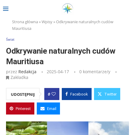
Strona główna
»
Wpisy
»
Odkrywanie naturalnych cudów
Mauritiusa
Świat
Odkrywanie naturalnych cudów
Mauritiusa
przez
Redakcja
2025-04-17
0 komentarze/y
Zakładka
0
UDOSTĘPNIJ
Facebook
Twitter
Pinterest
Email