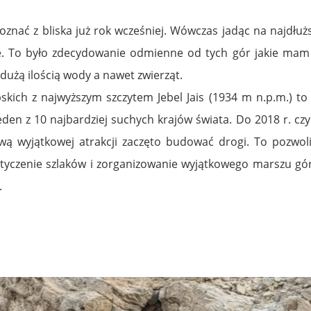
nać z bliska już rok wcześniej. Wówczas jadąc na najdłuższ
. To było zdecydowanie odmienne od tych gór jakie mam na
 dużą ilością wody a nawet zwierząt.
kich z najwyższym szczytem Jebel Jais (1934 m n.p.m.) t
jeden z 10 najbardziej suchych krajów świata. Do 2018 r. czy
ą wyjątkowej atrakcji zaczęto budować drogi. To pozwolił
yczenie szlaków i zorganizowanie wyjątkowego marszu górsk
.