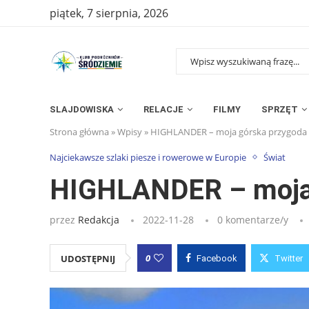
piątek, 7 sierpnia, 2026
SLAJDOWISKA
RELACJE
FILMY
SPRZĘT
Strona główna
»
Wpisy
»
HIGHLANDER – moja górska przygoda 
Najciekawsze szlaki piesze i rowerowe w Europie
Świat
HIGHLANDER – moja 
przez
Redakcja
2022-11-28
0 komentarze/y
0
UDOSTĘPNIJ
Facebook
Twitter