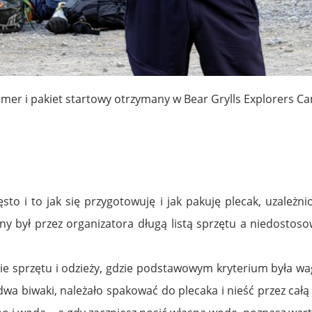
mer i pakiet startowy otrzymany w Bear Grylls Explorers C
o i to jak się przygotowuję i jak pakuję plecak, uzależnio
 był przez organizatora długą listą sprzętu a niedosto
 sprzętu i odzieży, gdzie podstawowym kryterium była wag
dwa biwaki, należało spakować do plecaka i nieść przez całą