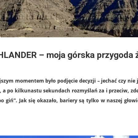
HLANDER – moja górska przygoda ż
ejszym momentem było podjęcie decyzji – jechać czy nie
, a po kilkunastu sekundach rozmyślań za i przeciw, zd
o giń”. Jak się okazało, bariery są tylko w naszej głow