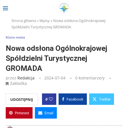
Strona główna
»
Wpisy
»
Nowa odsłona Ogólnokrajowej
Spółdzielni Turystycznej GROMADA
Różne media
Nowa odsłona Ogólnokrajowej
Spółdzielni Turystycznej
GROMADA
przez
Redakcja
2024-07-04
0 komentarze/y
Zakładka
0
UDOSTĘPNIJ
Facebook
Twitter
Pinterest
Email