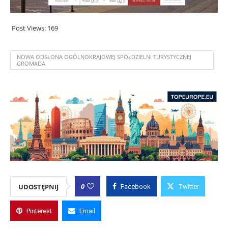
Post Views:
169
NOWA ODSŁONA OGÓLNOKRAJOWEJ SPÓŁDZIELNI TURYSTYCZNEJ
GROMADA
0
UDOSTĘPNIJ
Facebook
Twitter
Pinterest
Email