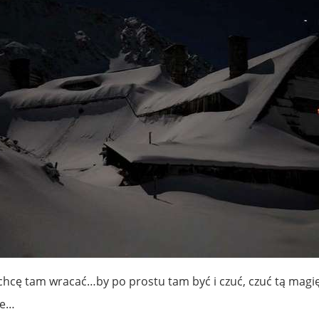
chcę tam wracać…by po prostu tam być i czuć, czuć tą magię
ce…