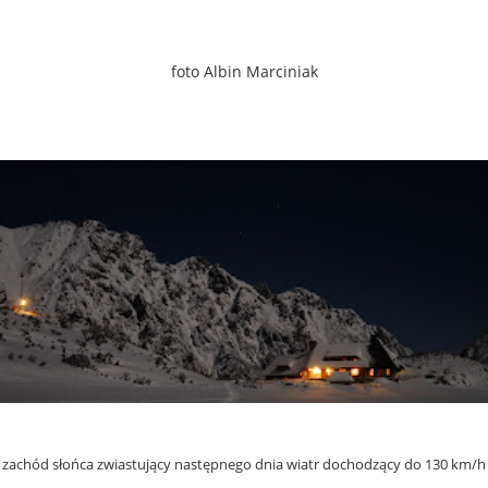
foto Albin Marciniak
zachód słońca zwiastujący następnego dnia wiatr dochodzący do 130 km/h