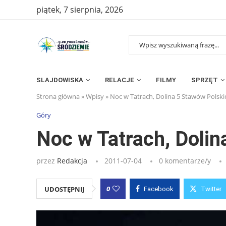
piątek, 7 sierpnia, 2026
SLAJDOWISKA
RELACJE
FILMY
SPRZĘT
Strona główna
»
Wpisy
»
Noc w Tatrach, Dolina 5 Stawów Polski
Góry
Noc w Tatrach, Dolin
przez
Redakcja
2011-07-04
0 komentarze/y
0
UDOSTĘPNIJ
Facebook
Twitter