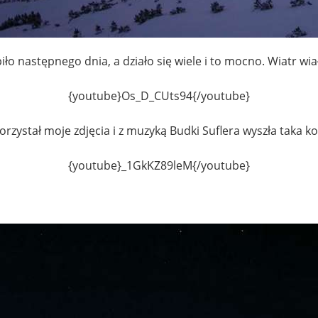
ło następnego dnia, a działo się wiele i to mocno. Wiatr wi
{youtube}Os_D_CUts94{/youtube}
orzystał moje zdjęcia i z muzyką Budki Suflera wyszła taka ko
{youtube}_1GkKZ89leM{/youtube}