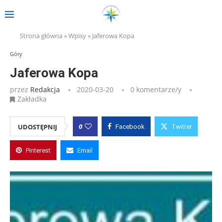
Strona główna
»
Wpisy
»
Jaferowa Kopa
Góry
Jaferowa Kopa
przez
Redakcja
2020-03-20
0 komentarze/y
Zakładka
0
UDOSTĘPNIJ
Facebook
Twitter
Pinterest
Email