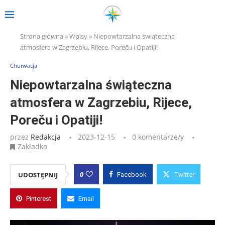
Strona główna
»
Wpisy
»
Niepowtarzalna świąteczna
atmosfera w Zagrzebiu, Rijece, Poreču i Opatiji!
Chorwacja
Niepowtarzalna świąteczna
atmosfera w Zagrzebiu, Rijece,
Poreču i Opatiji!
przez
Redakcja
2023-12-15
0 komentarze/y
Zakładka
0
UDOSTĘPNIJ
Facebook
Twitter
Pinterest
Email