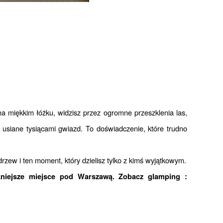
a miękkim łóżku, widzisz przez ogromne przeszklenia las, 
 usiane tysiącami gwiazd. To doświadczenie, które trudno 
drzew i ten moment, który dzielisz tylko z kimś wyjątkowym.
Nie wierz jednak tylko w słowa, zobacz zdjęcia naszych glampingów i przekonaj się sam, dlaczego to najpiękniejsze miejsce pod Warszawą. Zobacz glamping : 