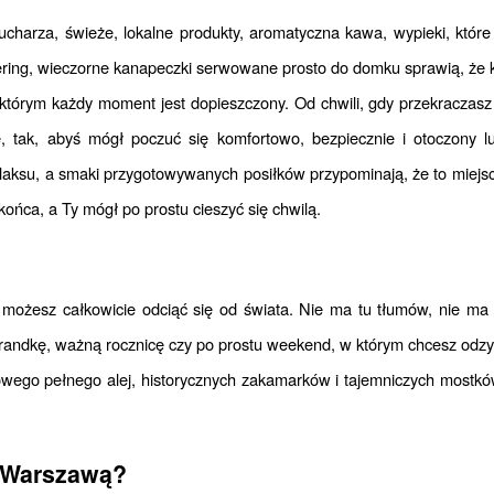
charza, świeże, lokalne produkty, aromatyczna kawa, wypieki, które s
ing, wieczorne kanapeczki serwowane prosto do domku sprawią, że kola
w którym każdy moment jest dopieszczony. Od chwili, gdy przekraczas
, tak, abyś mógł poczuć się komfortowo, bezpiecznie i otoczony l
relaksu, a smaki przygotowywanych posiłków przypominają, że to miej
końca, a Ty mógł po prostu cieszyć się chwilą.
możesz całkowicie odciąć się od świata. Nie ma tu tłumów, nie ma h
 randkę, ważną rocznicę czy po prostu weekend, w którym chcesz odzy
owego pełnego alej, historycznych zakamarków i tajemniczych mostków.
d Warszawą?