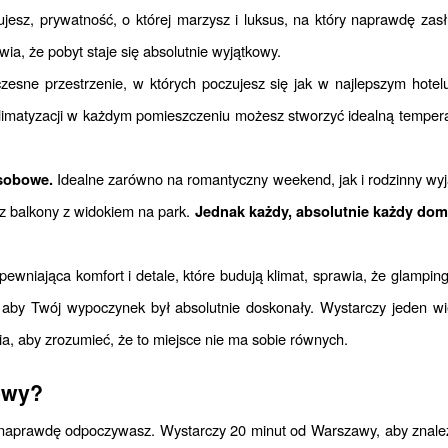
bujesz, prywatność, o której marzysz i luksus, na który naprawdę za
wia, że pobyt staje się absolutnie wyjątkowy.
zesne przestrzenie, w których poczujesz się jak w najlepszym hotel
imatyzacji w każdym pomieszczeniu możesz stworzyć idealną tempera
 Idealne zarówno na romantyczny weekend, jak i rodzinny wy
sobowe.
sz balkony z widokiem na park. 
Jednak każdy, absolutnie każdy domek,
pewniająca komfort i detale, które budują klimat, sprawia, że glampi
 aby Twój wypoczynek był absolutnie doskonały. Wystarczy jeden w
ia, aby zrozumieć, że to miejsce nie ma sobie równych.
owy?
naprawdę odpoczywasz. Wystarczy 20 minut od Warszawy, aby znaleźć