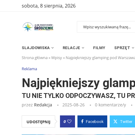
sobota, 8 sierpnia, 2026
SLAJDOWISKA
RELACJE
FILMY
SPRZĘT
Strona główna
»
Wpisy
»
Najpiękniejszy glamping pod Warszaw
Reklama
Najpiękniejszy glam
TU NIE TYLKO ODPOCZYWASZ, TU PR
przez
Redakcja
2025-08-26
0 komentarze/y
0
UDOSTĘPNIJ
Facebook
Twitter