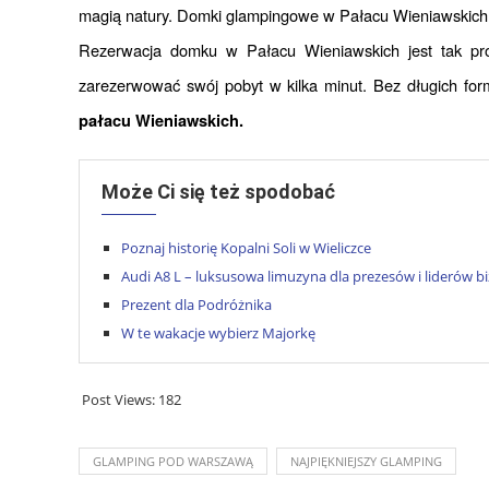
magią natury. Domki glampingowe w Pałacu Wieniawskich to 
Rezerwacja domku w Pałacu Wieniawskich jest tak pros
zarezerwować swój pobyt w kilka minut. Bez długich form
pałacu Wieniawskich.
Może Ci się też spodobać
Poznaj historię Kopalni Soli w Wieliczce
Audi A8 L – luksusowa limuzyna dla prezesów i liderów b
Prezent dla Podróżnika
W te wakacje wybierz Majorkę
Post Views:
182
GLAMPING POD WARSZAWĄ
NAJPIĘKNIEJSZY GLAMPING