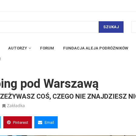
SZUKAJ
AUTORZY
FORUM
FUNDACJA ALEJA PODRÓŻNIKÓW
ą
ping pod Warszawą
ZEŻYWASZ COŚ, CZEGO NIE ZNAJDZIESZ NIG
Zakładka
Pinterest
Email