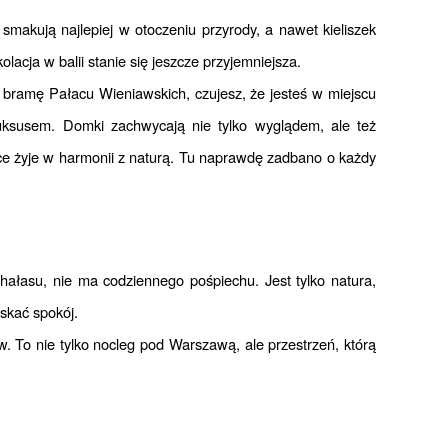
makują najlepiej w otoczeniu przyrody, a nawet kieliszek 
cja w balii stanie się jeszcze przyjemniejsza.
z bramę Pałacu Wieniawskich, czujesz, że jesteś w miejscu 
uksusem. Domki zachwycają nie tylko wyglądem, ale też 
sce żyje w harmonii z naturą. Tu naprawdę zadbano o każdy 
ałasu, nie ma codziennego pośpiechu. Jest tylko natura, 
skać spokój.
 To nie tylko nocleg pod Warszawą, ale przestrzeń, którą 