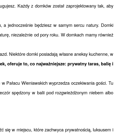
sługujesz. Każdy z domków został zaprojektowany tak, aby 
u, a jednocześnie będziesz w samym sercu natury. Domki 
turę, niezależnie od pory roku. W domkach mamy również 
jazd. Niektóre domki posiadają własne aneksy kuchenne, w 
 oferuje to, co najważniejsze: prywatny taras, balię i 
ng w Pałacu Wieniawskich wyprzedza oczekiwania gości. Tu 
ieczór spędzony w balii pod rozgwieżdżonym niebem albo 
 się w miejscu, które zachwyca prywatnością, luksusem i 