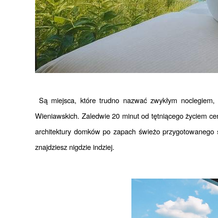
 Są miejsca, które trudno nazwać zwykłym noclegiem, bo są czymś znacznie więcej. To doświadczenie, które zostaje w pamięci na lata. Tak właśnie działa glamping w Pałacu 
Wieniawskich. Zaledwie 20 minut od tętniącego życiem cent
architektury domków po zapach świeżo przygotowanego śn
znajdziesz nigdzie indziej.
.