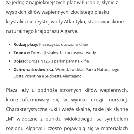
za jedną z najpiękniejszych plaż w Europie, słynie z
wysokich klifów wapiennych, złocistego piasku i
krystalicznie czystej wody Atlantyku, stanowiąc ikonę
naturalnego krajobrazu Algarve.
Rodzaj plaży:
Piaszczysta, otoczona klifami
Znana z:
Formacji skalnych i turkusowej wody
Dojazd:
Droga N125, z parkingiem na klifie
Ochrona środowiska:
Wchodzi w skład Parku Naturalnego
Costa Vicentina e Sudoeste Alentejano
Plaża leży u podnóża stromych klifów wapiennych,
które uformowały się w wyniku erozji morskiej.
Charakterystyczne łuki i wieże skalne, takie jak słynne
„M” widoczne z punktu widokowego, są symbolem
regionu Algarve i często pojawiają się w materiałach