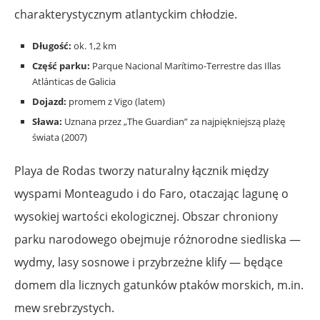
charakterystycznym atlantyckim chłodzie.
Długość:
ok. 1,2 km
Część parku:
Parque Nacional Marítimo-Terrestre das Illas
Atlánticas de Galicia
Dojazd:
promem z Vigo (latem)
Sława:
Uznana przez „The Guardian” za najpiękniejszą plażę
świata (2007)
Playa de Rodas tworzy naturalny łącznik między
wyspami Monteagudo i do Faro, otaczając lagunę o
wysokiej wartości ekologicznej. Obszar chroniony
parku narodowego obejmuje różnorodne siedliska —
wydmy, lasy sosnowe i przybrzeżne klify — będące
domem dla licznych gatunków ptaków morskich, m.in.
mew srebrzystych.