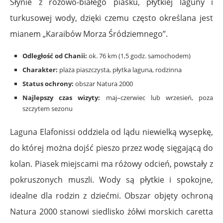
Słynie z różowo-białego piasku, płytkiej laguny i
turkusowej wody, dzięki czemu często określana jest
mianem „Karaibów Morza Śródziemnego”.
Odległość od Chanii:
ok. 76 km (1,5 godz. samochodem)
Charakter:
plaża piaszczysta, płytka laguna, rodzinna
Status ochrony:
obszar Natura 2000
Najlepszy czas wizyty:
maj–czerwiec lub wrzesień, poza
szczytem sezonu
Laguna Elafonissi oddziela od lądu niewielką wysepkę,
do której można dojść pieszo przez wodę sięgającą do
kolan. Piasek miejscami ma różowy odcień, powstały z
pokruszonych muszli. Wody są płytkie i spokojne,
idealne dla rodzin z dziećmi. Obszar objęty ochroną
Natura 2000 stanowi siedlisko żółwi morskich caretta