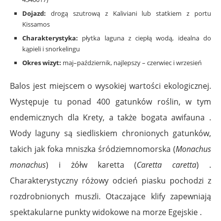
Dojazd:
drogą szutrową z Kaliviani lub statkiem z portu
Kissamos
Charakterystyka:
płytka laguna z ciepłą wodą, idealna do
kąpieli i snorkelingu
Okres wizyt:
maj–październik, najlepszy – czerwiec i wrzesień
Balos jest miejscem o wysokiej wartości ekologicznej.
Występuje tu ponad 400 gatunków roślin, w tym
endemicznych dla Krety, a także bogata awifauna .
Wody laguny są siedliskiem chronionych gatunków,
takich jak foka mniszka śródziemnomorska (
Monachus
monachus
) i żółw karetta (
Caretta caretta
) .
Charakterystyczny różowy odcień piasku pochodzi z
rozdrobnionych muszli. Otaczające klify zapewniają
spektakularne punkty widokowe na morze Egejskie .