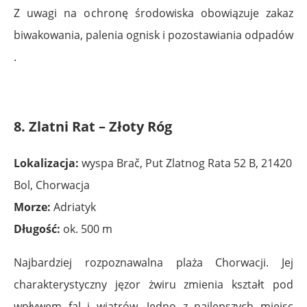
Z uwagi na ochronę środowiska obowiązuje zakaz
biwakowania, palenia ognisk i pozostawiania odpadów
.
8. Zlatni Rat – Złoty Róg
Lokalizacja:
wyspa Brač, Put Zlatnog Rata 52 B, 21420
Bol, Chorwacja
Morze:
Adriatyk
Długość:
ok. 500 m
Najbardziej rozpoznawalna plaża Chorwacji. Jej
charakterystyczny jęzor żwiru zmienia kształt pod
wpływem fal i wiatrów. Jedno z najlepszych miejsc