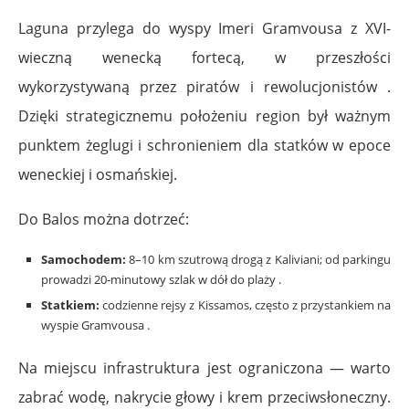
Laguna przylega do wyspy Imeri Gramvousa z XVI-
wieczną wenecką fortecą, w przeszłości
wykorzystywaną przez piratów i rewolucjonistów .
Dzięki strategicznemu położeniu region był ważnym
punktem żeglugi i schronieniem dla statków w epoce
weneckiej i osmańskiej.
Do Balos można dotrzeć:
Samochodem:
8–10 km szutrową drogą z Kaliviani; od parkingu
prowadzi 20-minutowy szlak w dół do plaży .
Statkiem:
codzienne rejsy z Kissamos, często z przystankiem na
wyspie Gramvousa .
Na miejscu infrastruktura jest ograniczona — warto
zabrać wodę, nakrycie głowy i krem przeciwsłoneczny.