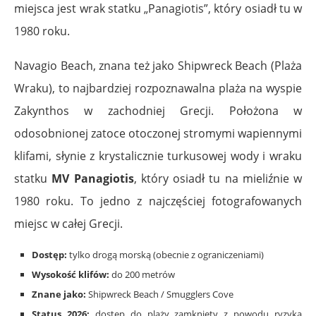
miejsca jest wrak statku „Panagiotis”, który osiadł tu w
1980 roku.
Navagio Beach, znana też jako Shipwreck Beach (Plaża
Wraku), to najbardziej rozpoznawalna plaża na wyspie
Zakynthos w zachodniej Grecji. Położona w
odosobnionej zatoce otoczonej stromymi wapiennymi
klifami, słynie z krystalicznie turkusowej wody i wraku
statku
MV Panagiotis
, który osiadł tu na mieliźnie w
1980 roku. To jedno z najczęściej fotografowanych
miejsc w całej Grecji.
Dostęp:
tylko drogą morską (obecnie z ograniczeniami)
Wysokość klifów:
do 200 metrów
Znane jako:
Shipwreck Beach / Smugglers Cove
Status 2026:
dostęp do plaży zamknięty z powodu ryzyka