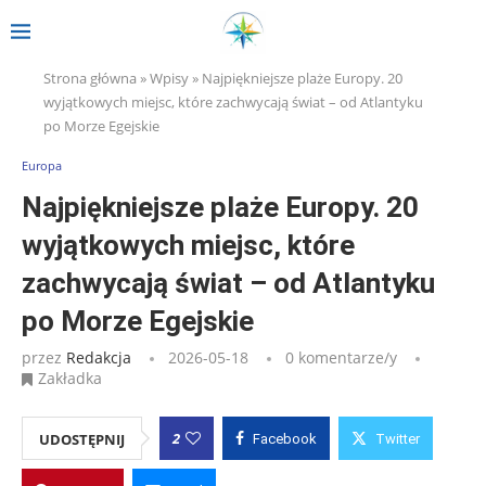
Strona główna
»
Wpisy
»
Najpiękniejsze plaże Europy. 20
wyjątkowych miejsc, które zachwycają świat – od Atlantyku
po Morze Egejskie
Europa
Najpiękniejsze plaże Europy. 20
wyjątkowych miejsc, które
zachwycają świat – od Atlantyku
po Morze Egejskie
przez
Redakcja
2026-05-18
0 komentarze/y
Zakładka
2
UDOSTĘPNIJ
Facebook
Twitter