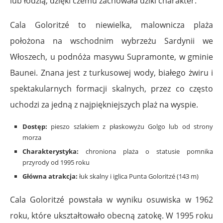
lub łodzią, dzięki czemu zachowała dziki charakter.
Cala Goloritzé to niewielka, malownicza plaża
położona na wschodnim wybrzeżu Sardynii we
Włoszech, u podnóża masywu Supramonte, w gminie
Baunei. Znana jest z turkusowej wody, białego żwiru i
spektakularnych formacji skalnych, przez co często
uchodzi za jedną z najpiękniejszych plaż na wyspie.
Dostęp:
pieszo szlakiem z płaskowyżu Golgo lub od strony
morza
Charakterystyka:
chroniona plaża o statusie pomnika
przyrody od 1995 roku
Główna atrakcja:
łuk skalny i iglica Punta Goloritzé (143 m)
Cala Goloritzé powstała w wyniku osuwiska w 1962
roku, które ukształtowało obecną zatokę. W 1995 roku