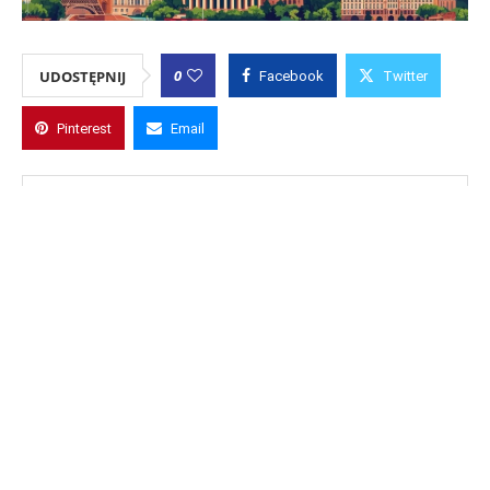
0
UDOSTĘPNIJ
Facebook
Twitter
Pinterest
Email
REDAKCJA
Obserwuj
Klub Podróżników Śródziemie to
ogólnopolski portal podróżniczy poświęcony odkrywaniu
Polski i świata – od znanych miast i zabytków, przez góry,
szlaki i podziemia, po miejsca nieoczywiste i zapomniane. To
rzetelne relacje, autorskie przewodniki, inspiracje wyprawowe
i praktyczne informacje dla turystów, pasjonatów historii oraz
miłośników aktywnego podróżowania. Dołącz do lektury i
odkrywaj świat z nami – krok po kroku, świadomie i z pasją.