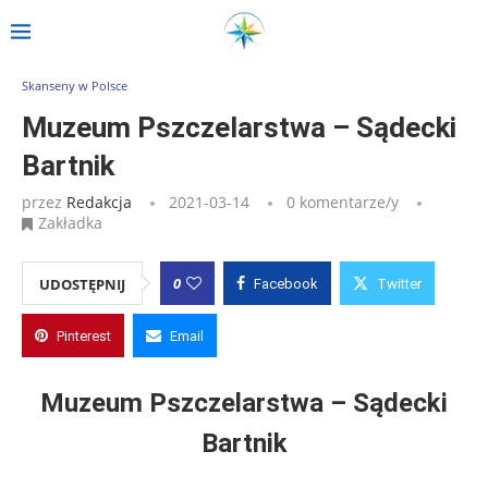
Strona główna
»
Wpisy
»
Muzeum Pszczelarstwa – Sądecki Bartnik
Skanseny w Polsce
Muzeum Pszczelarstwa – Sądecki
Bartnik
przez
Redakcja
2021-03-14
0 komentarze/y
Zakładka
0
UDOSTĘPNIJ
Facebook
Twitter
Pinterest
Email
Muzeum Pszczelarstwa – Sądecki
Bartnik