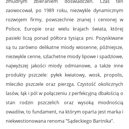
żmudnym zbieraniem doświadczeń. Czas ten
zaowocował, po 1989 roku, niezwykle dynamicznym
rozwojem firmy, powszechnie znanej i cenionej w
Polsce, Europie oraz wielu krajach świata, której
pasieki liczą ponad półtora tysiąca pni. Pozyskiwane
są tu zarówno delikatne miody wiosenne, późniejsze,
niezwykle cenne, szlachetne miody lipowe i spadziowe,
najwyższej jakości miody odmianowe, a także inne
produkty pszczele: pyłek kwiatowy, wosk, propolis,
mleczko pszczele oraz pierzga. Czystość okolicznych
lasów, łąk i pól w połączeniu z perfekcyjną dbałością o
stan rodzin pszczelich oraz wysoką miodnością
owadów, to fundament, na którym oparta jest marka i
niekwestionowana renoma ”Sądeckiego Bartnika”.