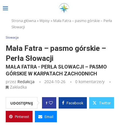
Strona główna
»
Wpisy
»
Mała Fatra – pasmo górskie – Perła
Słowacji
Slowacja
Mała Fatra – pasmo górskie –
Perła Słowacji
MAŁA FATRA - PERŁA SŁOWACJI – PASMO
GÓRSKIE W KARPATACH ZACHODNICH
przez
Redakcja
2024-10-26
0 komentarze/y
Zakładka
1
UDOSTĘPNIJ
Facebook
Twitter
Pinterest
Email