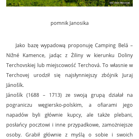
pomnik Janosika
Jako bazę wypadową proponuję Camping Belá –
Nižné Kamence, jadąc z Żiliny w kierunku Doliny
Terchovskiej lub miejscowość Terchová. To własnie w
Terchovej urodził się najsłynniejszy zbójnik Juraj
Jánošík.
Jánošík (1688 – 1713) ze swoją grupą działał na
pograniczu węgiersko-polskim, a ofiarami jego
napadów byli głównie kupcy, ale także plebani,
posłańcy pocztowi i inne przypadkowe, zamożniejsze
osoby. Grabił głównie z myślą o sobie i swoich