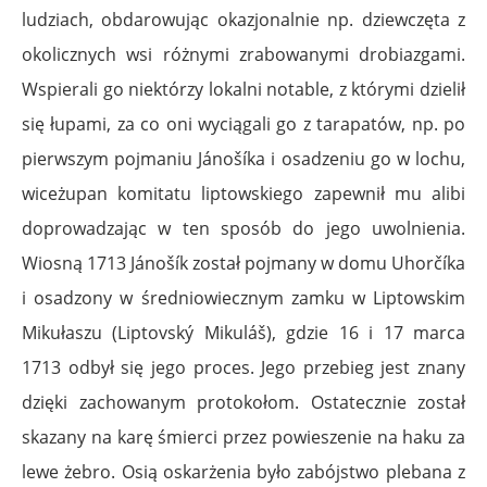
ludziach, obdarowując okazjonalnie np. dziewczęta z
okolicznych wsi różnymi zrabowanymi drobiazgami.
Wspierali go niektórzy lokalni notable, z którymi dzielił
się łupami, za co oni wyciągali go z tarapatów, np. po
pierwszym pojmaniu Jánošíka i osadzeniu go w lochu,
wiceżupan komitatu liptowskiego zapewnił mu alibi
doprowadzając w ten sposób do jego uwolnienia.
Wiosną 1713 Jánošík został pojmany w domu Uhorčíka
i osadzony w średniowiecznym zamku w Liptowskim
Mikułaszu (Liptovský Mikuláš), gdzie 16 i 17 marca
1713 odbył się jego proces. Jego przebieg jest znany
dzięki zachowanym protokołom. Ostatecznie został
skazany na karę śmierci przez powieszenie na haku za
lewe żebro. Osią oskarżenia było zabójstwo plebana z