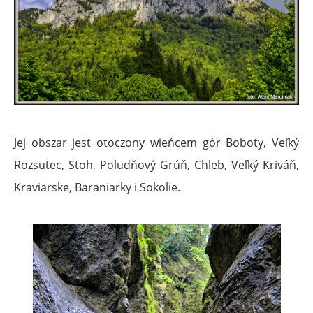
Jej obszar jest otoczony wieńcem gór Boboty, Veľký
Rozsutec, Stoh, Poludňový Grúň, Chleb, Veľký Kriváň,
Kraviarske, Baraniarky i Sokolie.