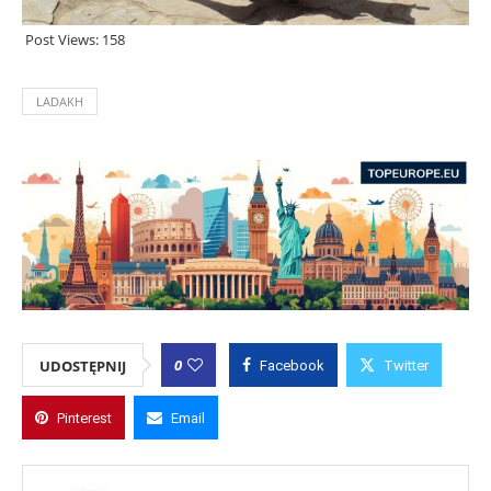
Post Views:
158
LADAKH
0
UDOSTĘPNIJ
Facebook
Twitter
Pinterest
Email