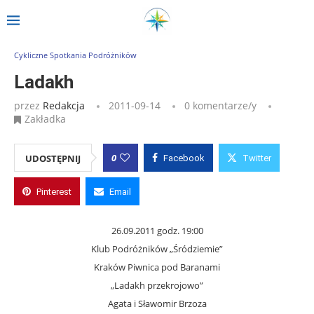
Strona główna
»
Wpisy
»
Ladakh
Cykliczne Spotkania Podróżników
Ladakh
przez
Redakcja
2011-09-14
0 komentarze/y
Zakładka
0
UDOSTĘPNIJ
Facebook
Twitter
Pinterest
Email
26.09.2011 godz. 19:00
Klub Podróżników „Śródziemie”
Kraków Piwnica pod Baranami
„Ladakh przekrojowo”
Agata i Sławomir Brzoza