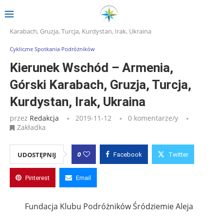
Strona główna
»
Wpisy
»
Kierunek Wschód – Armenia, Górski
Karabach, Gruzja, Turcja, Kurdystan, Irak, Ukraina
Cykliczne Spotkania Podróżników
Kierunek Wschód – Armenia,
Górski Karabach, Gruzja, Turcja,
Kurdystan, Irak, Ukraina
przez
Redakcja
2019-11-12
0 komentarze/y
Zakładka
0
UDOSTĘPNIJ
Facebook
Twitter
Pinterest
Email
Fundacja Klubu Podróżników Śródziemie Aleja