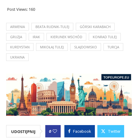
Post Views:
160
ARMENIA
BEATA RUDNIK-TULEJ
GÓRSKI KARABACH
GRUZJA
IRAK
KIERUNEK WSCHÓD
KONRAD TULEJ
KURDYSTAN
MIKOŁAJ TULEJ
SLAJDOWISKO
TURCJA
UKRAINA
0
UDOSTĘPNIJ
Facebook
Twitter