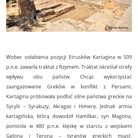
Wobec osłabienia pozycji Etrusków Kartagina w 509
p.n.e. zawarła traktat z Rzymem. Traktat określał strefy
wpływu obu państw. Chcąc wykorzystać
zaangażowanie Greków w konflikt z Persami,
Kartagina próbowała podbić silne państwa greckie na
Sycylii – Syrakuzy, Akragas i Himerę. Jednak armia
kartagińska, którą dowodził Hamilkar, syn Magona,
poniosła w 480 p.n.e. klęskę w starciu z wojskami
Gelona i Terona – tyranów greckich miast.