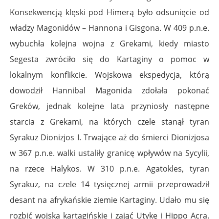
Konsekwencją klęski pod Himerą było odsunięcie od
władzy Magonidów – Hannona i Gisgona. W 409 p.n.e.
wybuchła kolejna wojna z Grekami, kiedy miasto
Segesta zwróciło się do Kartaginy o pomoc w
lokalnym konflikcie. Wojskowa ekspedycja, którą
dowodził Hannibal Magonida zdołała pokonać
Greków, jednak kolejne lata przyniosły następne
starcia z Grekami, na których czele stanął tyran
Syrakuz Dionizjos I. Trwające aż do śmierci Dionizjosa
w 367 p.n.e. walki ustaliły granicę wpływów na Sycylii,
na rzece Halykos. W 310 p.n.e. Agatokles, tyran
Syrakuz, na czele 14 tysięcznej armii przeprowadził
desant na afrykańskie ziemie Kartaginy. Udało mu się
rozbić wojska kartagińskie i zająć Utykę i Hippo Acra.