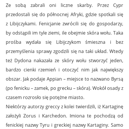
Ze sobą zabrali oni liczne skarby. Przez Cypr
przedostali się do północnej Afryki, gdzie spotkali się
z Libijczykami. Fenicjanie zwrócili się do gospodarzy,
by odstąpili im tyle ziemi, ile obejmie skóra wołu. Taka
prośba wydała się Libijczykom śmieszna i bez
przemyślenia sprawy zgodzili się na taki układ. Wtedy
też Dydona nakazała ze skóry wołu stworzyć jeden,
bardzo cienki rzemień i otoczyć nim jak największy
obszar. Jak podaje Appian – miejsce to nazwano Byrsą
(po fenicku – zamek, po grecku – skóra). Wokół osady z
czasem rozrosło się potężne miasto.
Niektórzy autorzy greccy z kolei twierdzili, iż Kartaginę
założyli Zorus i Karchedon. Imiona te pochodzą od
fenickiej nazwy Tyru i greckiej nazwy Kartaginy. Samo