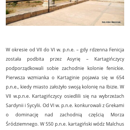
W okresie od VII do VI w. p.n.e. – gdy rdzenna Fenicja
została podbita przez Asyrię – Kartagińczycy
podporządkowali sobie zachodnie kolonie fenickie.
Pierwsza wzmianka o Kartaginie pojawia się w 654
p.n.e., kiedy miasto założyło swoją kolonię na Ibizie. W
VII w.p.n.e. Kartagińczycy osiedlili się na wybrzeżach
Sardynii i Sycylii. Od VI w. p.n.e. konkurowali z Grekami
o dominację nad zachodnią częścią Morza
Śródziemnego. W 550 p.n.e. kartagiński wódz Malchus