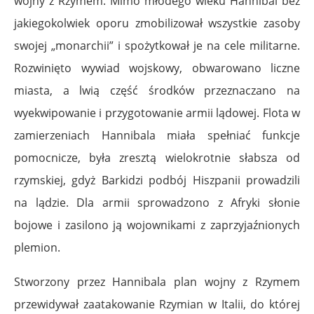
wojny z Rzymem. Mimo młodego wieku Hannibal bez
jakiegokolwiek oporu zmobilizował wszystkie zasoby
swojej „monarchii” i spożytkował je na cele militarne.
Rozwinięto wywiad wojskowy, obwarowano liczne
miasta, a lwią część środków przeznaczano na
wyekwipowanie i przygotowanie armii lądowej. Flota w
zamierzeniach Hannibala miała spełniać funkcje
pomocnicze, była zresztą wielokrotnie słabsza od
rzymskiej, gdyż Barkidzi podbój Hiszpanii prowadzili
na lądzie. Dla armii sprowadzono z Afryki słonie
bojowe i zasilono ją wojownikami z zaprzyjaźnionych
plemion.
Stworzony przez Hannibala plan wojny z Rzymem
przewidywał zaatakowanie Rzymian w Italii, do której