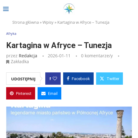
Strona główna
»
Wpisy
»
Kartagina w Afryce – Tunezja
Afryka
Kartagina w Afryce – Tunezja
przez
Redakcja
2026-01-11
0 komentarze/y
Zakładka
1
UDOSTĘPNIJ
Facebook
Twitter
Pinterest
Email