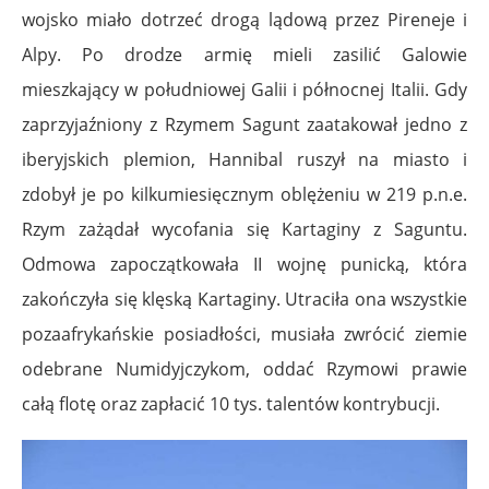
wojsko miało dotrzeć drogą lądową przez Pireneje i
Alpy. Po drodze armię mieli zasilić Galowie
mieszkający w południowej Galii i północnej Italii. Gdy
zaprzyjaźniony z Rzymem Sagunt zaatakował jedno z
iberyjskich plemion, Hannibal ruszył na miasto i
zdobył je po kilkumiesięcznym oblężeniu w 219 p.n.e.
Rzym zażądał wycofania się Kartaginy z Saguntu.
Odmowa zapoczątkowała II wojnę punicką, która
zakończyła się klęską Kartaginy. Utraciła ona wszystkie
pozaafrykańskie posiadłości, musiała zwrócić ziemie
odebrane Numidyjczykom, oddać Rzymowi prawie
całą flotę oraz zapłacić 10 tys. talentów kontrybucji.