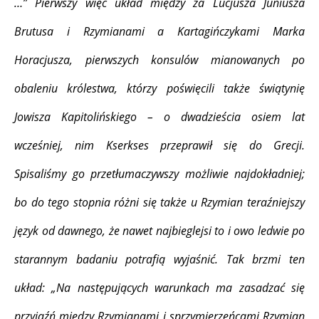
…” Pierwszy więc układ między za Lucjusza Juniusza
Brutusa i Rzymianami a Kartagińczykami Marka
Horacjusza, pierwszych konsulów mianowanych po
obaleniu królestwa, którzy poświęcili także świątynię
Jowisza Kapitolińskiego – o dwadzieścia osiem lat
wcześniej, nim Kserkses przeprawił się do Grecji.
Spisaliśmy go przetłumaczywszy możliwie najdokładniej;
bo do tego stopnia różni się także u Rzymian teraźniejszy
język od dawnego, że nawet najbieglejsi to i owo ledwie po
starannym badaniu potrafią wyjaśnić. Tak brzmi ten
układ: „Na następujących warunkach ma zasadzać się
przyjaźń między Rzymianami i sprzymierzeńcami Rzymian