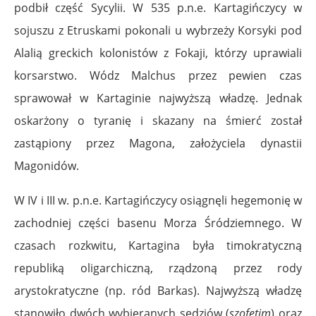
podbił część Sycylii. W 535 p.n.e. Kartagińczycy w
sojuszu z Etruskami pokonali u wybrzeży Korsyki pod
Alalią greckich kolonistów z Fokaji, którzy uprawiali
korsarstwo. Wódz Malchus przez pewien czas
sprawował w Kartaginie najwyższą władzę. Jednak
oskarżony o tyranię i skazany na śmierć został
zastąpiony przez Magona, założyciela dynastii
Magonidów.
W IV i III w. p.n.e. Kartagińczycy osiągnęli hegemonię w
zachodniej części basenu Morza Śródziemnego. W
czasach rozkwitu, Kartagina była timokratyczną
republiką oligarchiczną, rządzoną przez rody
arystokratyczne (np. ród Barkas). Najwyższą władzę
stanowiło dwóch wybieranych sędziów (
szofetim
) oraz