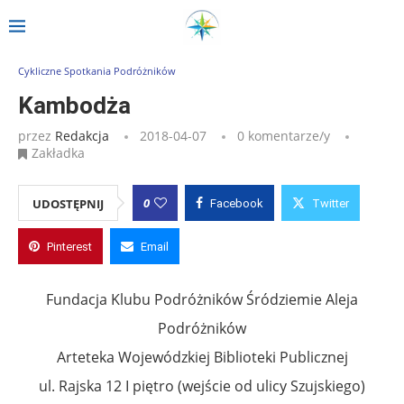
Strona główna
»
Wpisy
»
Kambodża
Cykliczne Spotkania Podróżników
Kambodża
przez
Redakcja
2018-04-07
0 komentarze/y
Zakładka
0
UDOSTĘPNIJ
Facebook
Twitter
Pinterest
Email
Fundacja Klubu Podróżników Śródziemie Aleja
Podróżników
Arteteka Wojewódzkiej Biblioteki Publicznej
ul. Rajska 12 I piętro (wejście od ulicy Szujskiego)