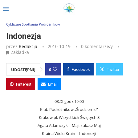
Strona główna
»
Wpisy
»
Indonezja
Cykliczne Spotkania Podróżników
Indonezja
przez
Redakcja
2010-10-19
0 komentarze/y
Zakładka
0
UDOSTĘPNIJ
Facebook
Twitter
Pinterest
Email
08.XI godz.19.00
Klub Podróżników „Śródziemie”
Kraków pl. Wszystkich Świętych 8
Agata Adamczyk – Maj, Łukasz Maj
Kraina Wielu Krain – Indonezji