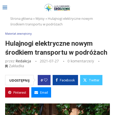
Strona główna
»
Wpisy
»
Hulajnogi elektryczne nowym
środkiem transportu w podróżach
Materiał zewnętrzny
Hulajnogi elektryczne nowym
środkiem transportu w podróżach
przez
Redakcja
2021-07-27
0 komentarze/y
Zakładka
0
UDOSTĘPNIJ
Facebook
Twitter
Pinterest
Email