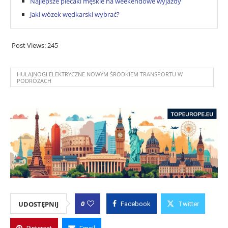
Najlepsze plecaki męskie na weekendowe wyjazdy
Jaki wózek wędkarski wybrać?
Post Views:
245
HULAJNOGI ELEKTRYCZNE NOWYM ŚRODKIEM TRANSPORTU W
PODRÓŻACH
0
UDOSTĘPNIJ
Facebook
Twitter