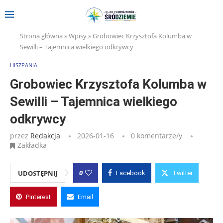
Strona główna
»
Wpisy
»
Grobowiec Krzysztofa Kolumba w
Sewilli – Tajemnica wielkiego odkrywcy
HISZPANIA
Grobowiec Krzysztofa Kolumba w
Sewilli – Tajemnica wielkiego
odkrywcy
przez
Redakcja
2026-01-16
0 komentarze/y
Zakładka
0
UDOSTĘPNIJ
Facebook
Twitter
Pinterest
Email