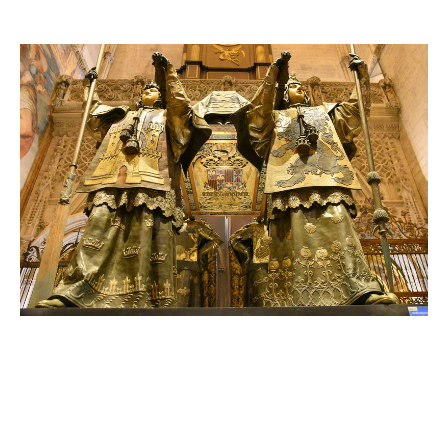
.
..
..