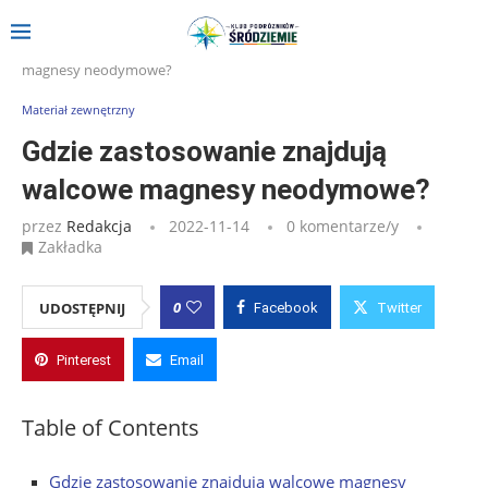
Strona główna
»
Wpisy
»
Gdzie zastosowanie znajdują walcowe
magnesy neodymowe?
Materiał zewnętrzny
Gdzie zastosowanie znajdują
walcowe magnesy neodymowe?
przez
Redakcja
2022-11-14
0 komentarze/y
Zakładka
0
UDOSTĘPNIJ
Facebook
Twitter
Pinterest
Email
Table of Contents
Gdzie zastosowanie znajdują walcowe magnesy