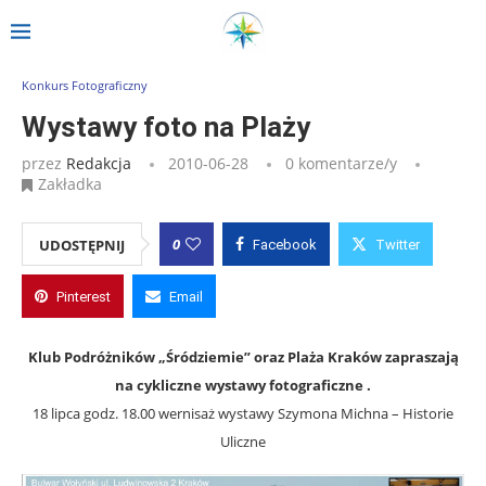
Strona główna
»
Wpisy
»
Wystawy foto na Plaży
Konkurs Fotograficzny
Wystawy foto na Plaży
przez
Redakcja
2010-06-28
0 komentarze/y
Zakładka
0
UDOSTĘPNIJ
Facebook
Twitter
Pinterest
Email
Klub Podróżników „Śródziemie” oraz Plaża Kraków zapraszają
na cykliczne wystawy fotograficzne .
18 lipca godz. 18.00 wernisaż wystawy Szymona Michna – Historie
Uliczne