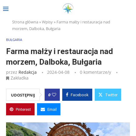
Strona główna
»
Wpisy
»
Farma małży i restauracja nad
morzem, Dalboka, Bułgaria
BUŁGARIA
Farma małży i restauracja nad
morzem, Dalboka, Bułgaria
przez
Redakcja
2024-04-08
0 komentarze/y
Zakładka
0
UDOSTĘPNIJ
Facebook
Twitter
Pinterest
Email