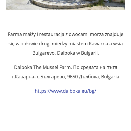
Farma małży i restauracja z owocami morza znajduje
się w połowie drogi między miastem Kawarna a wsią
Bulgarevo, Dalboka w Bułgarii.
Dalboka The Mussel Farm, По средата на пътя
г.Каварна- с.Българево, 9650 Дълбока, Bułgaria
https://www.dalboka.eu/bg/