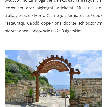
owoców morza mogą się delektować fantastycznym
jedzeniem oraz pięknymi widokami. Mule na stół
trafiają prosto z Morza Czarnego a farma jest tuż obok
restauracji. Całość dopełniona dobrze schłodzonym
białym winem, oczywiście także Bułgarskim.