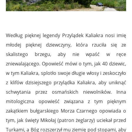
Według pięknej legendy Przylądek Kaliakra nosi imię
młodej pięknej dziewczyny, która rzuciła się ze
skalistego brzegu, aby nie wpaść w ręce
zniewalającego. Opowieść mówi o tym, jak 40 dziewic,
w tym Kaliakra, splotło swoje długie włosy i zeskoczyło
z klifów dzisiejszego przylądka Kaliakra, aby uniknąć
schwytania przez osmańskich niewolników. Inna
mitologiczna opowieść związana z tym pięknym
zakątkiem bułgarskiego Morza Czarnego opowiada o
tym, jak święty Mikołaj (patron żeglarzy) uciekał przed
Turkami, a Bóg rozszerzył mu ziemię pod stopami, aby