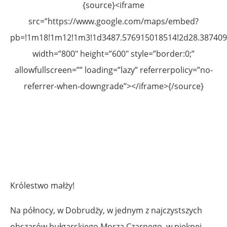
{source}<iframe
src=”https://www.google.com/maps/embed?
pb=!1m18!1m12!1m3!1d3487.576915018514!2d28.3874099
width=”800″ height=”600″ style=”border:0;”
allowfullscreen=”” loading=”lazy” referrerpolicy=”no-
referrer-when-downgrade”></iframe>{/source}
Królestwo małży!
Na północy, w Dobrudży, w jednym z najczystszych
obszarów bułgarskiego Morza Czarnego, w pięknej