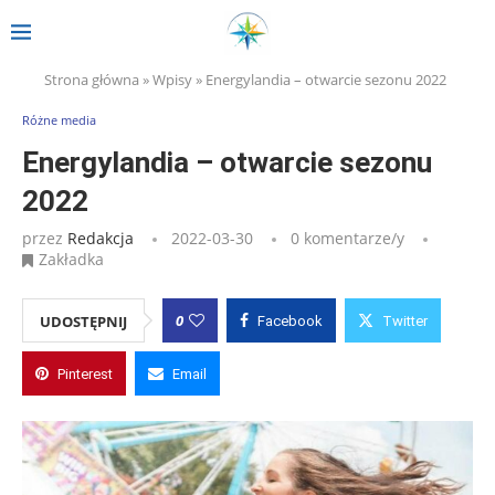
Strona główna
»
Wpisy
»
Energylandia – otwarcie sezonu 2022
Różne media
Energylandia – otwarcie sezonu
2022
przez
Redakcja
2022-03-30
0 komentarze/y
Zakładka
0
UDOSTĘPNIJ
Facebook
Twitter
Pinterest
Email