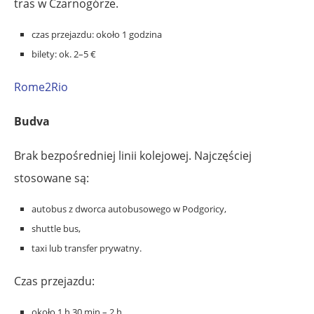
tras w Czarnogórze.
czas przejazdu: około 1 godzina
bilety: ok. 2–5 €
Rome2Rio
Budva
Brak bezpośredniej linii kolejowej. Najczęściej
stosowane są:
autobus z dworca autobusowego w Podgoricy,
shuttle bus,
taxi lub transfer prywatny.
Czas przejazdu:
około 1 h 30 min – 2 h.