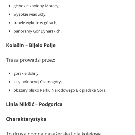
głębokie kaniony Moracy,
wysokie wiadukty,
tunele wykute w górach,
panoramy Gór Dynarskich.
Kolašin – Bijelo Polje
Trasa prowadzi przez:
górskie doliny,
lasy północnej Czarnogóry,
obszary blisko Parku Narodowego Biogradska Gora.
Linia Nikšić – Podgorica
Charakterystyka
To druga czynna pasażerska linia kolejowa