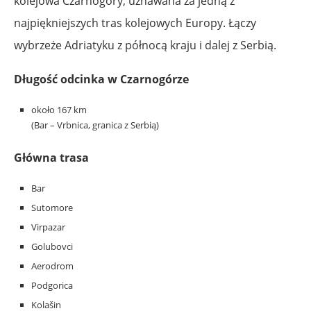
kolejowa Czarnogóry, uznawana za jedną z
najpiękniejszych tras kolejowych Europy. Łączy
wybrzeże Adriatyku z północą kraju i dalej z Serbią.
Długość odcinka w Czarnogórze
około 167 km
(Bar – Vrbnica, granica z Serbią)
Główna trasa
Bar
Sutomore
Virpazar
Golubovci
Aerodrom
Podgorica
Kolašin