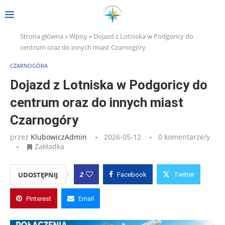
Strona główna
»
Wpisy
»
Dojazd z Lotniska w Podgoricy do
centrum oraz do innych miast Czarnogóry
CZARNOGÓRA
Dojazd z Lotniska w Podgoricy do
centrum oraz do innych miast
Czarnogóry
przez
KlubowiczAdmin
2026-05-12
0 komentarze/y
Zakładka
2
UDOSTĘPNIJ
Facebook
Twitter
Pinterest
Email