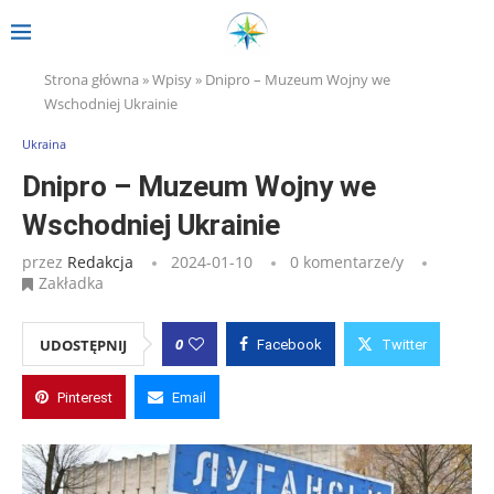
Strona główna
»
Wpisy
»
Dnipro – Muzeum Wojny we
Wschodniej Ukrainie
Ukraina
Dnipro – Muzeum Wojny we
Wschodniej Ukrainie
przez
Redakcja
2024-01-10
0 komentarze/y
Zakładka
0
UDOSTĘPNIJ
Facebook
Twitter
Pinterest
Email