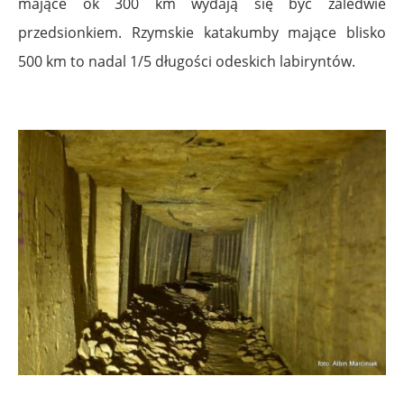
mające ok 300 km wydają się być zaledwie
przedsionkiem. Rzymskie katakumby mające blisko
500 km to nadal 1/5 długości odeskich labiryntów.