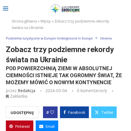
Strona główna
»
Wpisy
»
Zobacz trzy podziemne rekordy
świata na Ukrainie
Podziemia turystyczne w Europie Underground in Europe
Ukraina
Zobacz trzy podziemne rekordy
świata na Ukrainie
POD POWIERZCHNIĄ ZIEMI W ABSOLUTNEJ
CIEMNOŚCI ISTNIEJE TAK OGROMNY ŚWIAT, ŻE
MOŻEMY MÓWIĆ O NOWYM KONTYNENCIE
przez
Redakcja
2024-03-04
0 komentarze/y
Zakładka
0
UDOSTĘPNIJ
Facebook
Twitter
Pinterest
Email