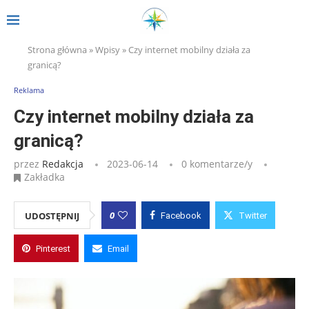
Strona główna
»
Wpisy
»
Czy internet mobilny działa za
granicą?
Reklama
Czy internet mobilny działa za
granicą?
przez
Redakcja
2023-06-14
0 komentarze/y
Zakładka
0
UDOSTĘPNIJ
Facebook
Twitter
Pinterest
Email