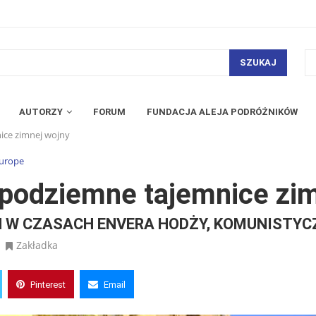
SZUKAJ
AUTORZY
FORUM
FUNDACJA ALEJA PODRÓŻNIKÓW
ice zimnej wojny
Europe
– podziemne tajemnice zi
W CZASACH ENVERA HODŻY, KOMUNISTYCZ
Zakładka
Pinterest
Email