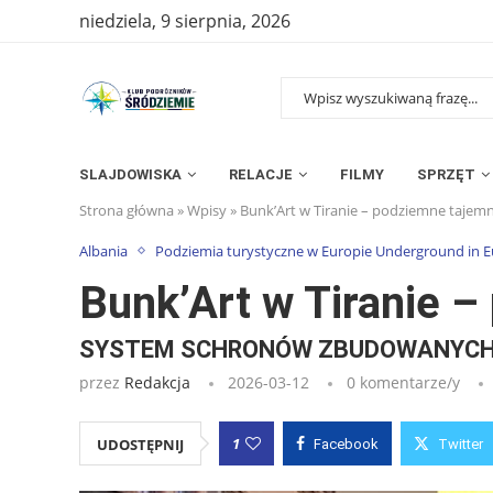
niedziela, 9 sierpnia, 2026
SLAJDOWISKA
RELACJE
FILMY
SPRZĘT
Strona główna
»
Wpisy
»
Bunk’Art w Tiranie – podziemne tajemn
Albania
Podziemia turystyczne w Europie Underground in 
Bunk’Art w Tiranie 
SYSTEM SCHRONÓW ZBUDOWANYCH 
przez
Redakcja
2026-03-12
0 komentarze/y
1
UDOSTĘPNIJ
Facebook
Twitter