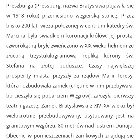
Preszburga (Pressburg; nazwa Bratysława pojawiła się
w 1918 roku) przeniesiono węgierską stolicę. Przez
blisko 200 lat, wieża położonej w centrum katedry św.
Marcina była świadkiem koronacji królów. Jej prostą,
czworokątną bryłę zwieńczono w XIX wieku hełmem ze
złoconą trzystukilogramową repliką korony św.
Stefana na złotej poduszce. Czasy największej
prosperity miasta przyszły za rządów Marii Teresy,
która rozbudowała zamek (chętnie w nim przebywała,
bo cieszyła się poparciem Węgrów), założyła pierwszy
teatr i gazetę.
Zamek Bratysławski z XIV–XV wieku był
wielokrotnie przebudowywany, usytuowany jest na
granitowym wzgórzu, 80 metrów nad lustrem Dunaju.
Obecnie w pomieszczeniach zamkowych znajdują się