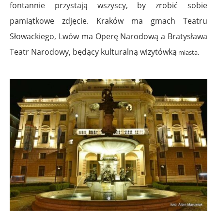
fontannie przystają wszyscy, by zrobić sobie
pamiątkowe zdjęcie. Kraków ma gmach Teatru
Słowackiego, Lwów ma Operę Narodową a Bratysława
Teatr Narodowy, będący kulturalną wizytówką
miasta.