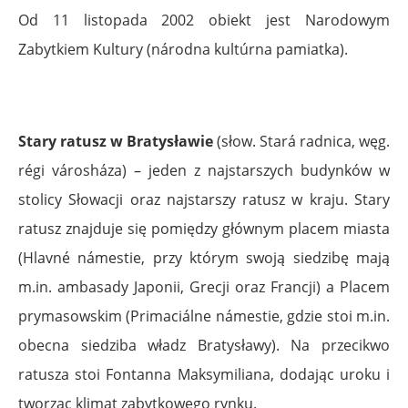
Od 11 listopada 2002 obiekt jest Narodowym
Zabytkiem Kultury (národna kultúrna pamiatka).
Stary ratusz w Bratysławie
(słow. Stará radnica, węg.
régi városháza) – jeden z najstarszych budynków w
stolicy Słowacji oraz najstarszy ratusz w kraju. Stary
ratusz znajduje się pomiędzy głównym placem miasta
(Hlavné námestie, przy którym swoją siedzibę mają
m.in. ambasady Japonii, Grecji oraz Francji) a Placem
prymasowskim (Primaciálne námestie, gdzie stoi m.in.
obecna siedziba władz Bratysławy). Na przecikwo
ratusza stoi Fontanna Maksymiliana, dodając uroku i
tworząc klimat zabytkowego rynku.