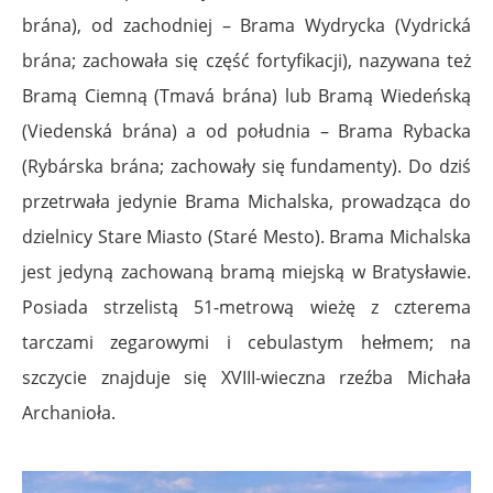
brána), od zachodniej – Brama Wydrycka (Vydrická
brána; zachowała się część fortyfikacji), nazywana też
Bramą Ciemną (Tmavá brána) lub Bramą Wiedeńską
(Viedenská brána) a od południa – Brama Rybacka
(Rybárska brána; zachowały się fundamenty). Do dziś
przetrwała jedynie Brama Michalska, prowadząca do
dzielnicy Stare Miasto (Staré Mesto).
Brama Michalska
jest jedyną zachowaną bramą miejską w Bratysławie.
Posiada strzelistą 51-metrową wieżę z czterema
tarczami zegarowymi i cebulastym hełmem; na
szczycie znajduje się XVIII-wieczna rzeźba Michała
Archanioła.