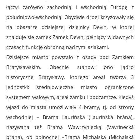
łączył zarówno zachodnią i wschodnią Europę z
południowo-wschodnią. Obydwie drogi krzyżowały się
na obszarze dzisiejszej dzielnicy Devín, w której
znajduje się zamek Zamek Devín, pełniący w dawnych
czasach funkcję obronną nad tymi szlakami.
Dzisiejsze miasto powstało z osady pod Zamkiem
Bratysławskim. Obecnie stanowi ono jądro
historyczne Bratysławy, którego areał tworzą 3
jednostki: średniowieczne miasto ograniczone
systemem wałowym, areał zamku i podzamcze. Kiedyś
wjazd do miasta umożliwiały 4 bramy, tj. od strony
wschodniej – Brama Laurińska (Laurinská brána),
nazywana też Bramą Wawrzyniecką (Vavrinecká
brána), od północnej –Brama Michalska (Michalská