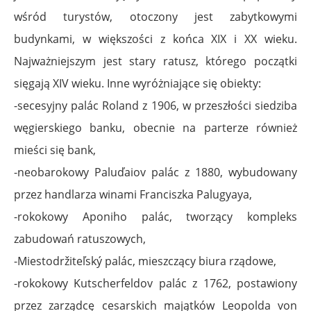
wśród turystów, otoczony jest zabytkowymi
budynkami, w większości z końca XIX i XX wieku.
Najważniejszym jest stary ratusz, którego początki
sięgają XIV wieku. Inne wyróżniające się obiekty:
-secesyjny palác Roland z 1906, w przeszłości siedziba
węgierskiego banku, obecnie na parterze również
mieści się bank,
-neobarokowy Paluďaiov palác z 1880, wybudowany
przez handlarza winami Franciszka Palugyaya,
-rokokowy Aponiho palác, tworzący kompleks
zabudowań ratuszowych,
-Miestodržiteľský palác, mieszczący biura rządowe,
-rokokowy Kutscherfeldov palác z 1762, postawiony
przez zarządcę cesarskich majątków Leopolda von