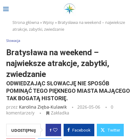
Strona główna
»
Wpisy
»
Bratysława na weekend – najwieksze
atrakcje, zabytki, zwiedzanie
Slowacja
Bratysława na weekend –
najwieksze atrakcje, zabytki,
zwiedzanie
ODWIEDZAJĄC SŁOWACJĘ NIE SPOSÓB
POMINĄĆ TEGO PIĘKNEGO MIASTA MAJĄCEGO
TAK BOGATĄ HISTORIĘ.
przez
Karolina Zięba-Kulawik
2026-05-06
0
komentarze/y
Zakładka
1
UDOSTĘPNIJ
Facebook
Twitter