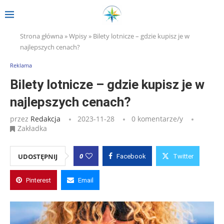
Strona główna
»
Wpisy
»
Bilety lotnicze – gdzie kupisz je w
najlepszych cenach?
Reklama
Bilety lotnicze – gdzie kupisz je w
najlepszych cenach?
przez
Redakcja
2023-11-28
0 komentarze/y
Zakładka
0
UDOSTĘPNIJ
Facebook
Twitter
Pinterest
Email