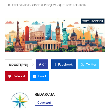
BILETY LOTNICZE - GDZIE KUPISZ JE W NAJLEPSZYCH CENACH?
0
UDOSTĘPNIJ
Facebook
Twitter
Pinterest
Email
REDAKCJA
Obserwuj