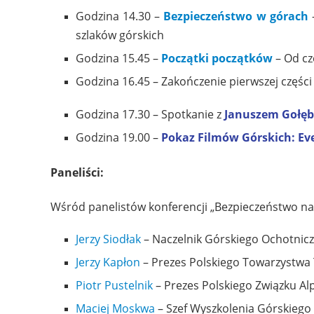
Godzina 14.30 –
Bezpieczeństwo w górach
–
szlaków górskich
Godzina 15.45 –
Początki początków
– Od cz
Godzina 16.45 – Zakończenie pierwszej części
Godzina 17.30 – Spotkanie z
Januszem Gołę
Godzina 19.00 –
Pokaz Filmów Górskich: Eve
Paneliści:
Wśród panelistów konferencji „Bezpieczeństwo na 
Jerzy Siodłak
– Naczelnik Górskiego Ochotni
Jerzy Kapłon
– Prezes Polskiego Towarzystwa
Piotr Pustelnik
– Prezes Polskiego Związku Al
Maciej Moskwa
– Szef Wyszkolenia Górskieg