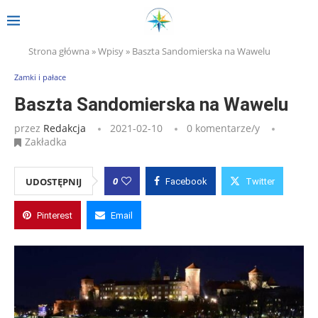
Strona główna
»
Wpisy
»
Baszta Sandomierska na Wawelu
Zamki i pałace
Baszta Sandomierska na Wawelu
przez
Redakcja
2021-02-10
0 komentarze/y
Zakładka
0
UDOSTĘPNIJ
Facebook
Twitter
Pinterest
Email