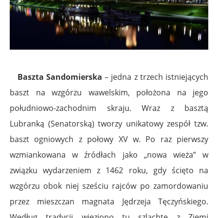
Baszta Sandomierska
– jedna z trzech istniejących
baszt na wzgórzu wawelskim, położona na jego
południowo-zachodnim skraju. Wraz z basztą
Lubranką (Senatorską) tworzy unikatowy zespół tzw.
baszt ogniowych z połowy XV w. Po raz pierwszy
wzmiankowana w źródłach jako „nowa wieża” w
związku wydarzeniem z 1462 roku, gdy ścięto na
wzgórzu obok niej sześciu rajców po zamordowaniu
przez mieszczan magnata Jędrzeja Tęczyńskiego.
Według tradycji więziono tu szlachtę z Ziemi