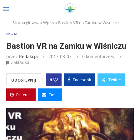
Strona główna
»
Wpisy
»
Bastion VR na Zamku w Wiśniczu
Newsy
Bastion VR na Zamku w Wiśniczu
przez
Redakcja
2017-03-07
0 komentarze/y
Zakładka
0
UDOSTĘPNIJ
Facebook
Twitter
Pinterest
Email