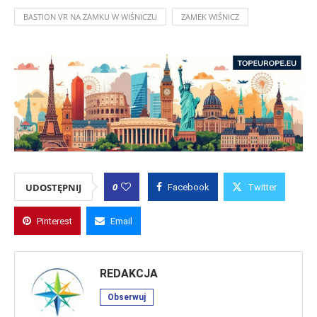
BASTION VR NA ZAMKU W WIŚNICZU
ZAMEK WIŚNICZ
0
UDOSTĘPNIJ
Facebook
Twitter
Pinterest
Email
REDAKCJA
Obserwuj