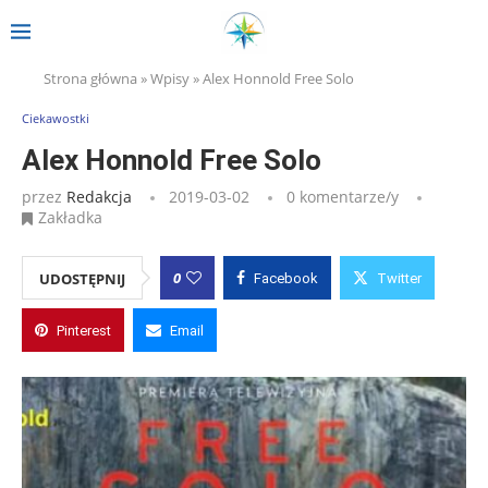
Strona główna
»
Wpisy
»
Alex Honnold Free Solo
Ciekawostki
Alex Honnold Free Solo
przez
Redakcja
2019-03-02
0 komentarze/y
Zakładka
0
UDOSTĘPNIJ
Facebook
Twitter
Pinterest
Email