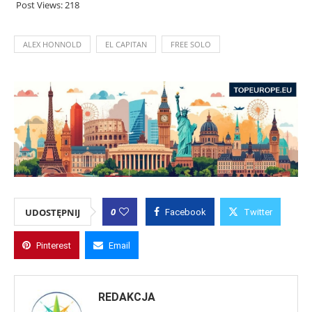
Post Views:
218
ALEX HONNOLD
EL CAPITAN
FREE SOLO
0
UDOSTĘPNIJ
Facebook
Twitter
Pinterest
Email
REDAKCJA