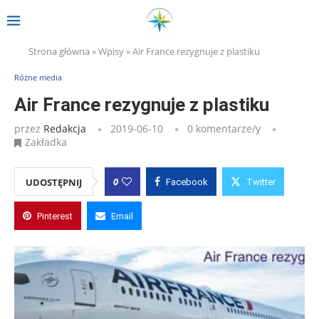
Strona główna
»
Wpisy
»
Air France rezygnuje z plastiku
Różne media
Air France rezygnuje z plastiku
przez
Redakcja
2019-06-10
0 komentarze/y
Zakładka
0
UDOSTĘPNIJ
Facebook
Twitter
Pinterest
Email