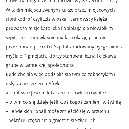
nawet najbogatsze i najbardziej wykształcone osoby .
W takim miejscu zwanym także przez miejscowych”
sioni kodro” czyli „zła wioska” tarnowscy księża
prowadzą misję katolicką i opiekują się niewielkim
szpitalem. Tam właśnie miałam okazję pracować
przez ponad pół roku. Szpital zbudowany był głównie z
myślą o Pigmejach, którzy stanowią liczną i ciekawą
grupę w tamtejszej społeczności.
Będę chciała więc podzielić się tym co zobaczyłam i
usłyszałam w sercu Afryki,
a ponieważ jestem lekarzem opowiem również:
– o tym co się dzieje jeśli ktoś kogoś zamieni w świnię
– ile wielkich robali może zmieścić się w brzuchu
– w której części ciała gnieździ się zły duch