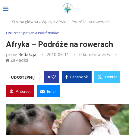
Strona główna
»
Wpisy
»
Afryka – Podróże na rowerach
Cykliczne Spotkania Podróżników
Afryka – Podróże na rowerach
przez
Redakcja
2010-06-11
0 komentarze/y
Zakładka
0
UDOSTĘPNIJ
Facebook
Twitter
Pinterest
Email