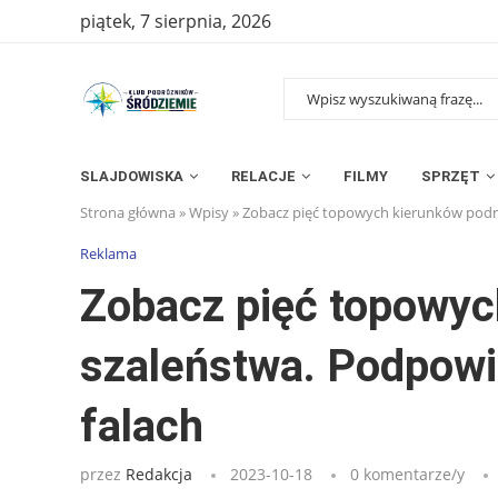
piątek, 7 sierpnia, 2026
SLAJDOWISKA
RELACJE
FILMY
SPRZĘT
Strona główna
»
Wpisy
»
Zobacz pięć topowych kierunków podró
Reklama
Zobacz pięć topowyc
szaleństwa. Podpowia
falach
przez
Redakcja
2023-10-18
0 komentarze/y