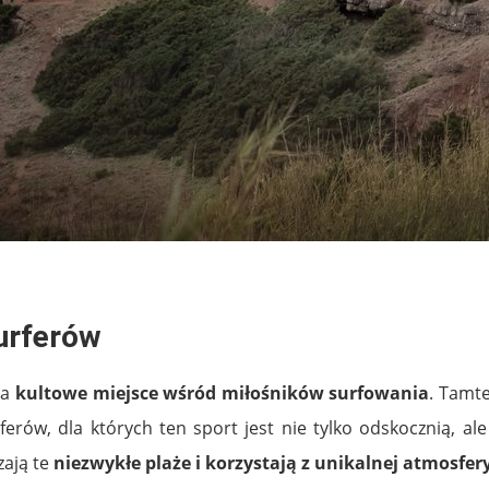
urferów
za
kultowe miejsce wśród miłośników surfowania
. Tamte
ferów, dla których ten sport jest nie tylko odskocznią, ale
zają te
niezwykłe plaże i korzystają z unikalnej atmosfer