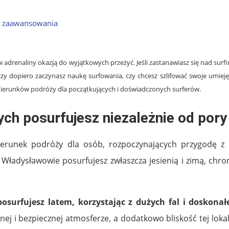
e zaawansowania
adrenaliny okazją do wyjątkowych przeżyć. Jeśli zastanawiasz się nad sur
, czy dopiero zaczynasz naukę surfowania, czy chcesz szlifować swoje umi
kierunków podróży dla początkujących i doświadczonych surferów.
ych posurfujesz niezależnie od pory
erunek podróży dla osób, rozpoczynających przygodę z s
 Władysławowie posurfujesz zwłaszcza jesienią i zimą, chro
osurfujesz latem, korzystając z dużych fal i doskonał
ej i bezpiecznej atmosferze, a dodatkowo bliskość tej loka