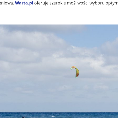
zeniową.
Warta.pl
oferuje szerokie możliwości wyboru optym