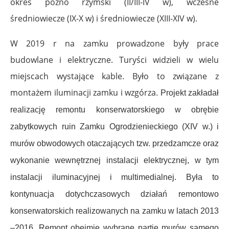
okres późno rzymski (II/III-IV w), wczesne
średniowiecze (IX-X w) i średniowiecze (XIII-XIV w).
W 2019 r na zamku prowadzone były prace
budowlane i elektryczne. Turyści widzieli w wielu
miejscach wystające kable. Było to związane z
montażem iluminacji zamku i wzgórza.
Projekt zakładał
realizację remontu konserwatorskiego w obrębie
zabytkowych r
uin
Zamku Ogrodzienieckiego (XIV w.) i
murów obwodowych otaczających tzw. przedzamcze
oraz
wykonanie wewnętrznej instalacji elektrycznej, w tym
instalacji iluminacyjnej
i multimedialnej. Była to
kontynuacja dotychczasowych działań remontowo
konserwatorskic
h
realizowanych na zamku w latach 2013
–
2016. Remont obejmie wybrane partie murów
samego