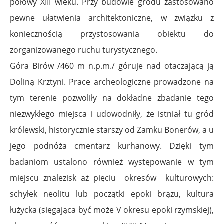
połowy XIII wieku. Przy budowie grodu zastosowano
pewne ułatwienia architektoniczne, w związku z
koniecznością przystosowania obiektu do
zorganizowanego ruchu turystycznego.
Góra Birów /460 m n.p.m./ góruje nad otaczającą ją
Doliną Krztyni. Prace archeologiczne prowadzone na
tym terenie pozwoliły na dokładne zbadanie tego
niezwykłego miejsca i udowodniły, że istniał tu gród
królewski, historycznie starszy od Zamku Bonerów, a u
jego podnóża cmentarz kurhanowy. Dzięki tym
badaniom ustalono również występowanie w tym
miejscu znalezisk aż pięciu okresów kulturowych:
schyłek neolitu lub początki epoki brązu, kultura
łużycka (sięgająca być może V okresu epoki rzymskiej),