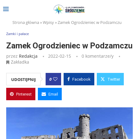
Strona główna
»
Wpisy
»
Zamek Ogrodzieniec w Podzamczu
Zamki i pałace
Zamek Ogrodzieniec w Podzamczu
przez
Redakcja
2022-02-15
0 komentarze/y
Zakładka
0
UDOSTĘPNIJ
Facebook
Twitter
Pinterest
Email