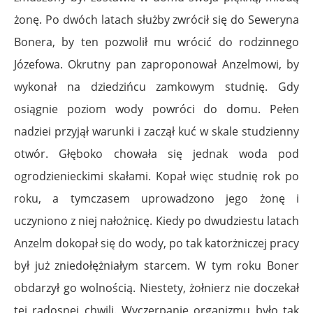
żonę. Po dwóch latach służby zwrócił się do Seweryna
Bonera, by ten pozwolił mu wrócić do rodzinnego
Józefowa. Okrutny pan zaproponował Anzelmowi, by
wykonał na dziedzińcu zamkowym studnię. Gdy
osiągnie poziom wody powróci do domu. Pełen
nadziei przyjął warunki i zaczął kuć w skale studzienny
otwór. Głęboko chowała się jednak woda pod
ogrodzienieckimi skałami. Kopał więc studnię rok po
roku, a tymczasem uprowadzono jego żonę i
uczyniono z niej nałożnicę. Kiedy po dwudziestu latach
Anzelm dokopał się do wody, po tak katorżniczej pracy
był już zniedołężniałym starcem. W tym roku Boner
obdarzył go wolnością. Niestety, żołnierz nie doczekał
tej radosnej chwili. Wyczerpanie organizmu było tak