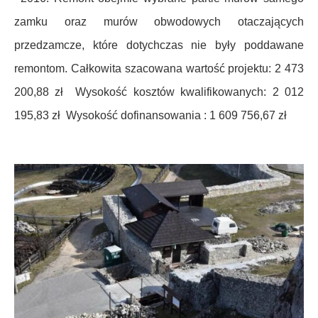
zamku oraz murów obwodowych otaczających
przedzamcze, które dotychczas nie
były poddawane
remontom.
Całkowita szacowana wa
rtość projektu: 2 473
200,88 zł
Wysokość k
osztów kwalifikowanych: 2 012
195,83 zł
Wysokość do
finansowania : 1 609 756,67 zł