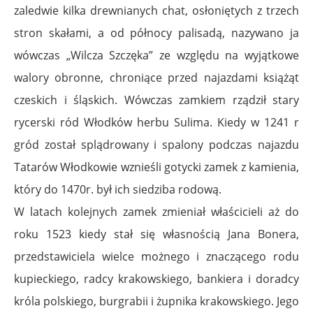
zaledwie kilka drewnianych chat, osłoniętych z trzech
stron skałami, a od północy palisadą, nazywano ja
wówczas „Wilcza Szczęka” ze względu na wyjątkowe
walory obronne, chroniące przed najazdami książąt
czeskich i śląskich. Wówczas zamkiem rządził stary
rycerski ród Włodków herbu Sulima. Kiedy w 1241 r
gród został splądrowany i spalony podczas najazdu
Tatarów Włodkowie wznieśli gotycki zamek z kamienia,
który do 1470r. był ich siedziba rodową.
W latach kolejnych zamek zmieniał właścicieli aż do
roku 1523 kiedy stał się własnością Jana Bonera,
przedstawiciela wielce możnego i znaczącego rodu
kupieckiego, radcy krakowskiego, bankiera i doradcy
króla polskiego, burgrabii i żupnika krakowskiego. Jego