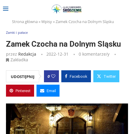
Strona główna
»
Wpisy
»
Zamek Czocha na Dolnym Sląsku
Zamki i pałace
Zamek Czocha na Dolnym Sląsku
przez
Redakcja
2022-12-31
0 komentarze/y
Zakładka
0
UDOSTĘPNIJ
Facebook
Twitter
Pinterest
Email