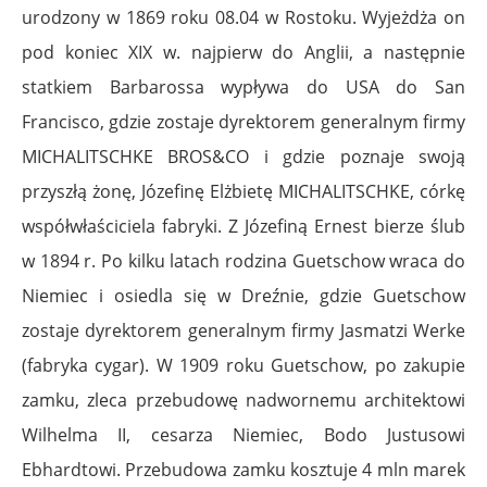
urodzony w 1869 roku 08.04 w Rostoku. Wyjeżdża on
pod koniec XIX w. najpierw do Anglii, a następnie
statkiem Barbarossa wypływa do USA do San
Francisco, gdzie zostaje dyrektorem generalnym firmy
MICHALITSCHKE BROS&CO i gdzie poznaje swoją
przyszłą żonę, Józefinę Elżbietę MICHALITSCHKE, córkę
współwłaściciela fabryki. Z Józefiną Ernest bierze ślub
w 1894 r. Po kilku latach rodzina Guetschow wraca do
Niemiec i osiedla się w Dreźnie, gdzie Guetschow
zostaje dyrektorem generalnym firmy Jasmatzi Werke
(fabryka cygar). W 1909 roku Guetschow, po zakupie
zamku, zleca przebudowę nadwornemu architektowi
Wilhelma II, cesarza Niemiec, Bodo Justusowi
Ebhardtowi. Przebudowa zamku kosztuje 4 mln marek