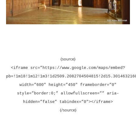
{source}
<iframe src=”https://www.google.com/maps/embed?
pb=!1m18!1m12!1m3!1d2509.2082704504815!2d15.301463216
width=”600″ height=”450″ frameborder=”0″
style=”border:0;” allowfullscreen=”” aria-
hidden=”false” tabindex=”0″></iframe>
{/source}