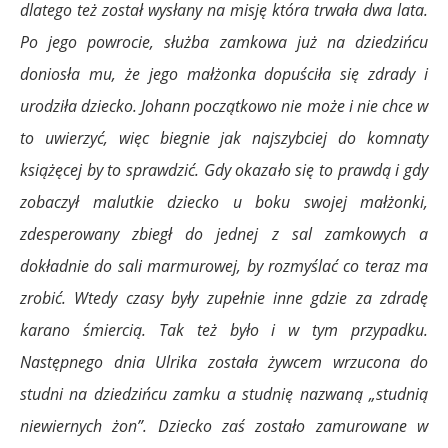
dlatego też został wysłany na misję która trwała dwa lata.
Po jego powrocie, służba zamkowa już na dziedzińcu
doniosła mu, że jego małżonka dopuściła się zdrady i
urodziła dziecko. Johann początkowo nie może i nie chce w
to uwierzyć, więc biegnie jak najszybciej do komnaty
książęcej by to sprawdzić. Gdy okazało się to prawdą i gdy
zobaczył malutkie dziecko u boku swojej małżonki,
zdesperowany zbiegł do jednej z sal zamkowych a
dokładnie do sali marmurowej, by rozmyślać co teraz ma
zrobić. Wtedy czasy były zupełnie inne gdzie za zdradę
karano śmiercią. Tak też było i w tym przypadku.
Następnego dnia Ulrika została żywcem wrzucona do
studni na dziedzińcu zamku a studnię nazwaną „studnią
niewiernych żon”. Dziecko zaś zostało zamurowane w