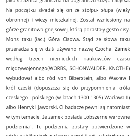
jako strażnica graniczna na pograniczu Łużyc i Śląska.
Na początku składał się on ze stołpu- słupa (wieży
obronnej) i wieży mieszkalnej. Został wzniesiony na
górze granitowo-gnejsowej, którą porastały gęsto cisy.
Mons taxu (łac.) Góra Cisowa. Stąd ze słowa taxu
przeradza się w dziś używano nazwę Czocha. Zamek
według trzech niemieckich naukowców czasu
międzywojennego(WORBS, SCHONWALDER, KNOTHE)
wybudował albo ród von Biberstein, albo Wacław I
król czeski (dopuszcza się do przypomnienia króla
czeskiego i polskiego (w latach 1300-1305) Wacława II)
albo Henryk I Jaworski. Ci badacze pewni są natomiast
w tym temacie, że zamek posiada ,,obszerne warowne
podziemia”. Te podziemia zostały potwierdzone w