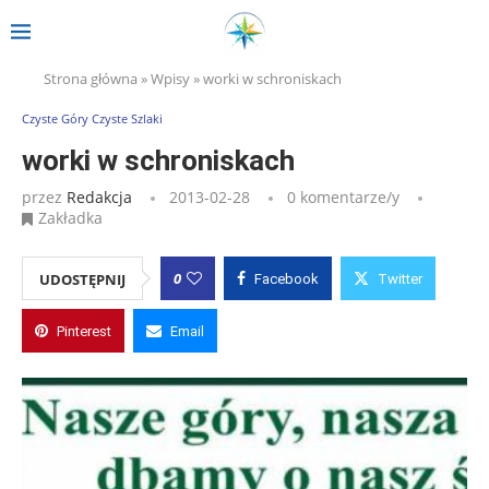
Strona główna
»
Wpisy
»
worki w schroniskach
Czyste Góry Czyste Szlaki
worki w schroniskach
przez
Redakcja
2013-02-28
0 komentarze/y
Zakładka
0
UDOSTĘPNIJ
Facebook
Twitter
Pinterest
Email