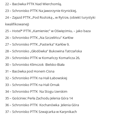
22 – Bacówka PTTK Nad Wierchomlą,
23 – Schronisko PTTK Na Jaworzynie Krynickiej,
24 – Zajazd PTTK „Pod Roztoką „ w Rytrze, (obiekt turystyki
kwalifikowanej)
25 – Hotel* PTTK „Kamieniec” w Oświęcimiu, – jako baza
26 – Schronisko PTTK „Na Szczelińcu” Karłów
27 – Schronisko PTTK „Pasterka” Karłów 9,
28 – Schronisko „Głodówka” Bukowina Tatrzańska
29 – Schronisko PTTK w Komańczy Komańcza 26,
30 – Schronisko Klimczok Bielsko-Biała
31 – Bacówka pod Honem Cisna
32 – Schronisko PTTK na Hali Łabowskiej
33 – Schronisko PTTK na Hali Ornak
34 – Schronisko PTTK Na Stogu Izerskim
35 – Gościniec Perła Zachodu Jelenia Góra 14
36 – Schronisko PTTK Kochanówka Jelenia Góra
37 – Schronisko PTTK Szwajcarka w Karpnikach