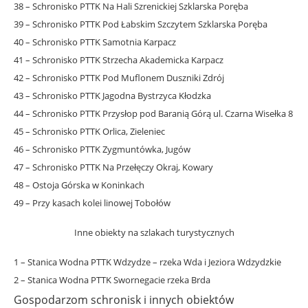
38 – Schronisko PTTK Na Hali Szrenickiej Szklarska Poręba
39 – Schronisko PTTK Pod Łabskim Szczytem Szklarska Poręba
40 – Schronisko PTTK Samotnia Karpacz
41 – Schronisko PTTK Strzecha Akademicka Karpacz
42 – Schronisko PTTK Pod Muflonem Duszniki Zdrój
43 – Schronisko PTTK Jagodna Bystrzyca Kłodzka
44 – Schronisko PTTK Przysłop pod Baranią Górą ul. Czarna Wisełka 8
45 – Schronisko PTTK Orlica, Zieleniec
46 – Schronisko PTTK Zygmuntówka, Jugów
47 – Schronisko PTTK Na Przełęczy Okraj, Kowary
48 – Ostoja Górska w Koninkach
49 – Przy kasach kolei linowej Tobołów
Inne obiekty na szlakach turystycznych
1 – Stanica Wodna PTTK Wdzydze – rzeka Wda i Jeziora Wdzydzkie
2 – Stanica Wodna PTTK Swornegacie rzeka Brda
Gospodarzom schronisk i innych obiektów