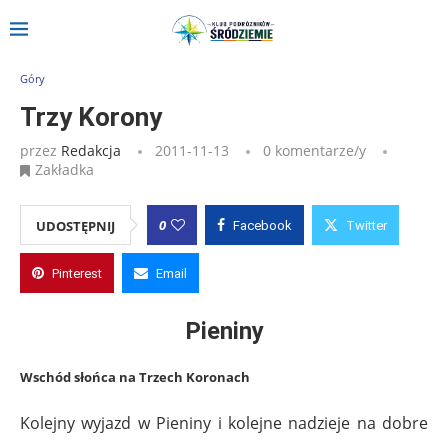
Strona główna
»
Wpisy
»
Trzy Korony
Góry
Trzy Korony
przez
Redakcja
2011-11-13
0 komentarze/y
Zakładka
0
UDOSTĘPNIJ
Facebook
Twitter
Pinterest
Email
Pieniny
Wschód słońca na Trzech Koronach
Kolejny wyjazd w Pieniny i kolejne nadzieje na dobre