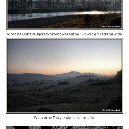
Most na Dunajcu łączący Sromowce Niżne i Słowację z Tatrami w tle
Wieczorne Tatry z okolic schroniska