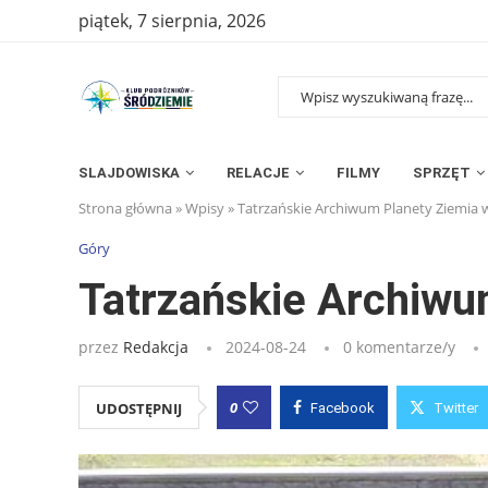
piątek, 7 sierpnia, 2026
SLAJDOWISKA
RELACJE
FILMY
SPRZĘT
Strona główna
»
Wpisy
»
Tatrzańskie Archiwum Planety Ziemia w 
Góry
Tatrzańskie Archiwum
przez
Redakcja
2024-08-24
0 komentarze/y
0
UDOSTĘPNIJ
Facebook
Twitter