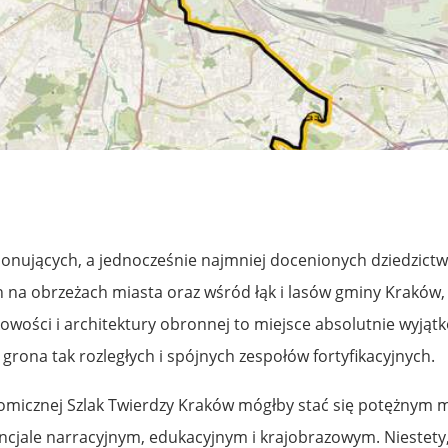
ponujących, a jednocześnie najmniej docenionych dziedzic
h na obrzeżach miasta oraz wśród łąk i lasów gminy Kraków,
jskowości i architektury obronnej to miejsce absolutnie wyj
grona tak rozległych i spójnych zespołów fortyfikacyjnych.
nomicznej Szlak Twierdzy Kraków mógłby stać się potężnym 
jale narracyjnym, edukacyjnym i krajobrazowym. Niestety, 