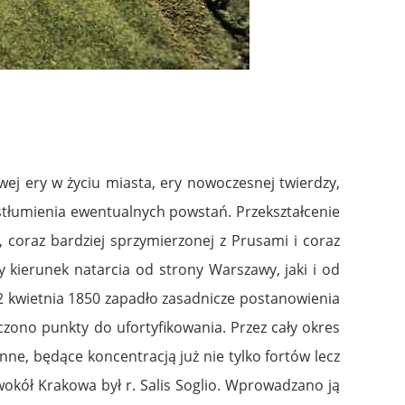
j ery w życiu miasta, ery nowoczesnej twierdzy,
i stłumienia ewentualnych powstań. Przekształcenie
 coraz bardziej sprzymierzonej z Prusami i coraz
y kierunek natarcia od strony Warszawy, jaki i od
2 kwietnia 1850 zapadło zasadnicze postanowienia
zono punkty do ufortyfikowania. Przez cały okres
nne, będące koncentracją już nie tylko fortów lecz
kół Krakowa był r. Salis Soglio. Wprowadzano ją