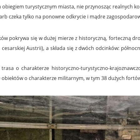
 obiegiem turystycznym miasta, nie przynosząc realnych ko
skarb czeka tylko na ponowne odkrycie i mądre zagospodaro
ów pokrywa się w dużej mierze z historyczną, forteczną d
esarskiej Austrii), a składa się z dwóch odcinków: północ
trasa o charakterze historyczno-turystyczno-krajoznawcz
00 obiektów o charakterze militarnym, w tym 38 dużych fortó