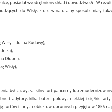
walce, posiadał wyodrębniony skład i dowództwo.5 W rezul
hodzących do Wisły, które w naturalny sposób miały także
g Wisły – dolina Rudawy),
ądnika),
na Dłubni),
eg Wisły),
enia był zazwyczaj silny fort pancerny lub zmodernizowany 
 tradytory, kilka baterii polowych lekkiej i ciężkiej arty
ę fortów i innych obiektów obronnych przyjęto w 1856 r.