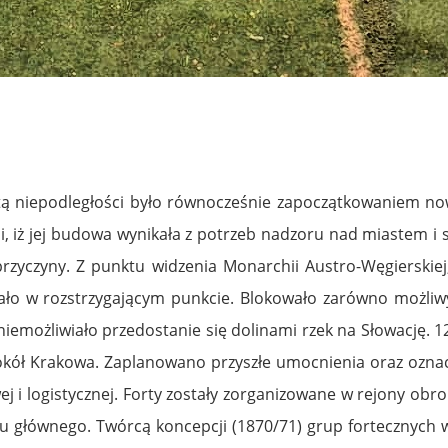
ą niepodległości było równocześnie zapoczątkowaniem nowe
zili, iż jej budowa wynikała z potrzeb nadzoru nad miastem 
zyczyny. Z punktu widzenia Monarchii Austro-Węgierskiej,
leżało w rozstrzygającym punkcie. Blokowało zarówno możliw
emożliwiało przedostanie się dolinami rzek na Słowację. 1
wokół Krakowa. Zaplanowano przyszłe umocnienia oraz oznac
j i logistycznej. Forty zostały zorganizowane w rejony obro
głównego. Twórcą koncepcji (1870/71) grup fortecznych wo