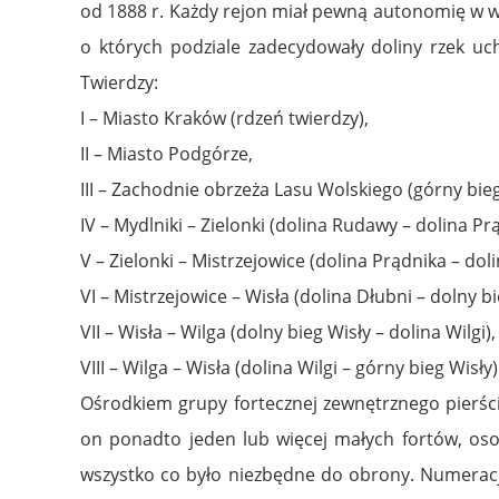
od 1888 r. Każdy rejon miał pewną autonomię w 
o których podziale zadecydowały doliny rzek uc
Twierdzy:
I – Miasto Kraków (rdzeń twierdzy),
II – Miasto Podgórze,
III – Zachodnie obrzeża Lasu Wolskiego (górny bie
IV – Mydlniki – Zielonki (dolina Rudawy – dolina Pr
V – Zielonki – Mistrzejowice (dolina Prądnika – doli
VI – Mistrzejowice – Wisła (dolina Dłubni – dolny bi
VII – Wisła – Wilga (dolny bieg Wisły – dolina Wilgi),
VIII – Wilga – Wisła (dolina Wilgi – górny bieg Wisły)
Ośrodkiem grupy fortecznej zewnętrznego pierści
on ponadto jeden lub więcej małych fortów, osobne
wszystko co było niezbędne do obrony. Numeracj