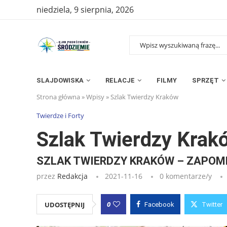
niedziela, 9 sierpnia, 2026
SLAJDOWISKA
RELACJE
FILMY
SPRZĘT
Strona główna
»
Wpisy
»
Szlak Twierdzy Kraków
Twierdze i Forty
Szlak Twierdzy Krak
SZLAK TWIERDZY KRAKÓW – ZAPOM
przez
Redakcja
2021-11-16
0 komentarze/y
0
UDOSTĘPNIJ
Facebook
Twitter